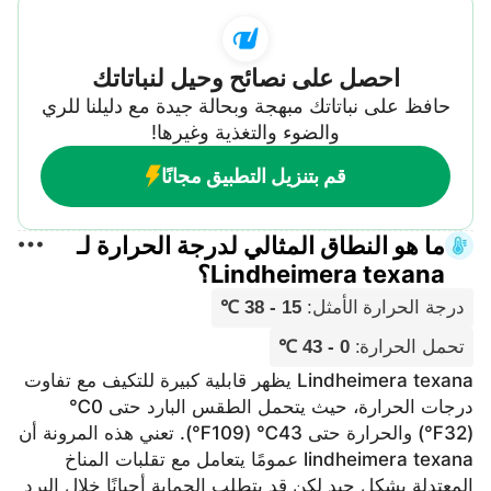
احصل على نصائح وحيل لنباتاتك
حافظ على نباتاتك مبهجة وبحالة جيدة مع دليلنا للري
والضوء والتغذية وغيرها!
قم بتنزيل التطبيق مجانًا
ما هو النطاق المثالي لدرجة الحرارة لـ
Lindheimera texana؟
درجة الحرارة الأمثل
:
15 - 38 ℃
تحمل الحرارة
:
0 - 43 ℃
Lindheimera texana يظهر قابلية كبيرة للتكيف مع تفاوت
درجات الحرارة، حيث يتحمل الطقس البارد حتى 0℃
(32℉) والحرارة حتى 43℃ (109℉). تعني هذه المرونة أن
lindheimera texana عمومًا يتعامل مع تقلبات المناخ
المعتدلة بشكل جيد لكن قد يتطلب الحماية أحيانًا خلال البرد