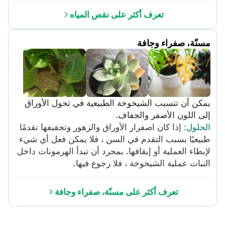
أن يكون أكثر ضررًا من نقص المياه في البداية. بدلًا من
تعرف أكثر على نقص المياه
ذلك ، اسقِ المياه جيدًا وببطء ، مع أخذ فترات راحة
للسماح للماء بالتشبع ببطء عبر التربة للوصول إلى
مسنّة، صفراء وجافة
الجذور. استخدم الماء بدرجة حرارة الغرفة ، لأن الماء
البارد قد يكون بمثابة صدمة كبيرة. في المستقبل ، قم
بتقصير الوقت بين الري. من القواعد الأساسية الجيدة
فحص التربة حول كل نبات يوميًا. إذا كان الجو جافًا حتى
عمق بوصتين على الأقل ، فقد حان وقت الماء. إذا كان
يمكن أن تتسبب الشيخوخة الطبيعية في تحول الأوراق
مصنع الحاوية يجف بشكل متكرر وبسرعة كبيرة ، فقد
إلى اللون الأصفر والجفاف.
يكون إعادة التسخين في حاوية تصريف أبطأ فكرة جيدة
الحلول
:
إذا كان اصفرار الأوراق والزهور وتجفيفها تقدمًا
أيضًا.
طبيعيًا بسبب التقدم في السن ، فلا يمكن فعل أي شيء
لإبطاء العملية أو إيقافها. بمجرد أن تبدأ الهرمونات داخل
النبات عملية الشيخوخة ، فلا رجوع فيها.
تعرف أكثر على مسنّة، صفراء وجافة