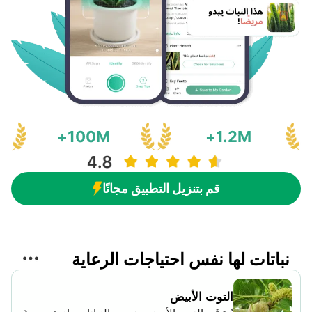
خلال مراقبة هذه النباتات الصغيرة والعناية
بها عن كثب، يمكن للبستانيين الاستمتاع
بعرض رائع من lindheimera texana في
منظرهم الطبيعي.
100M+
1.2M+
قم بتنزيل التطبيق مجانًا
نباتات لها نفس احتياجات الرعاية
التوت الأبيض