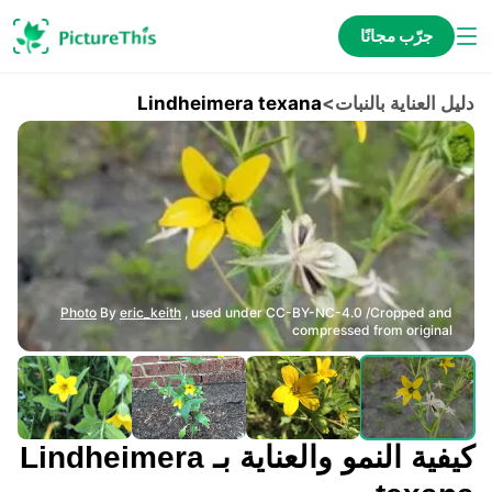
جرّب مجانًا
دليل العناية بالنبات
>
Lindheimera texana
Photo
By
eric_keith
, used under CC-BY-NC-4.0 /Cropped and
compressed from original
كيفية النمو والعناية بـ Lindheimera