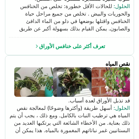
الجراثيم حتى لا تنتشر الفطريات. ضع مبيدًا للفطريات
الحلول
:
للحالات الأقل خطورة: تخلص من الخنافس
متعدد الأغراض على النبات بالكامل ، باتباع تعليمات
والحوريات والبيض . تخلص من جميع مراحل حياة
الملصق بعناية.
الخنافس واقتلها بوضعها في دلو من الماء الدافئ
والصابون. يمكن القيام بذلك بسهولة أكبر عن طريق
وضع الدلو تحت الأوراق المصابة ورج النبات. تكون هذه
الطريقة أكثر فاعلية في فترة ما بعد الظهر عندما يكون
تعرف أكثر على خنافس الأوراق
خنافس الأوراق أكثر نشاطًا. تخلص دائمًا من الحشرات
في كيس أو حاوية محكمة الغلق لتجنب الهروب
نقص المياه
والانتشار. لعلاج الإصابات الأكثر خطورة: استخدم
المبيدات الحشرية العضوية . استخدم المبيدات الحشرية
المشتقة من الطبيعة قبل الانتقال إلى المبيدات الحشرية
الاصطناعية. يعتبر زيت النيم والبيرثروم من المبيدات
الحشرية المشتقة بشكل طبيعي والتي يجب استخدامها
قد تذبل الأوراق لعدة أسباب.
باتباع تعليمات الملصق. استخدم المبيدات الحشرية
الحلول
:
أسهل طريقة (وأكثرها وضوحًا) لمعالجة نقص
الاصطناعية . من أمثلة المبيدات الحشرية الفعالة
المياه هي ترطيب النبات بالكامل. ومع ذلك ، يجب أن يتم
لخنافس الأوراق الكرباريل والبيرميثرين والبيفينثرين. رش
ذلك بعناية. من الأخطاء الشائعة التي يرتكبها العديد من
المبيدات الحشرية حسب التعليمات المدونة على
البستانيين غمر نباتاتهم المغمورة بالمياه. هذا يمكن أن
الملصق.
يطغى على جذور النبات ويصيب نظامه ، وهو أمر يمكن