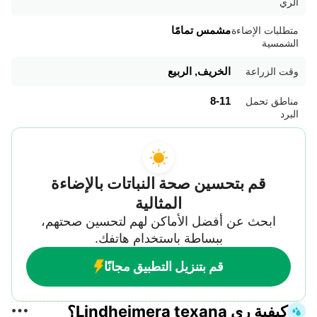
الري
مشمس تمامًا
متطلبات الإضاءة
الشمسية
الخريف, الربيع
وقت الزراعة
8-11
مناطق تحمل
البرد
قم بتحسين صحة النباتات بالإضاءة
المثالية
ابحث عن أفضل الأماكن لهم لتحسين صحتهم،
ببساطة باستخدام هاتفك.
قم بتنزيل التطبيق مجانًا
كيفية ري Lindheimera texana؟