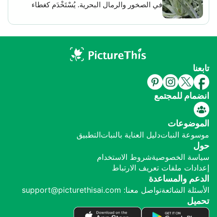
في الصخور والرمال البحرية. يُسْتَخْدَم كغطاء
وفي بعض الأحيان يصعب التمييز بين الاثنين.
أرضي جيد، ويُعَدُّ من النباتات الشائعة لشكله
الانسيابي الجميل. يدخل في صناعة
مستحضرات التجميل. ويُعَدُّ من النباتات النضرة
الرائعة التي تُسْتَخدم للديكور المنزلي
.
تابعنا
انضمام للمجتمع
الموضوعات
موسوعة النبات
دليل العناية بالنبات
التطبيق
حول
سياسة الخصوصية
شروط الاستخدام
إعدادات ملفات تعريف الارتباط
الدعم والمساعدة
الأسئلة الشائعة
تواصل معنا: support@picturethisai.com
تحميل