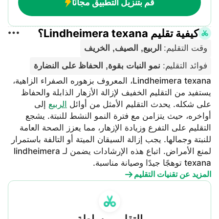
قم بتنزيل التطبيق مجانًا
كيفية تقليم Lindheimera texana؟
وقت التقليم
:
الربيع, الصيف, الخريف
فوائد التقليم
:
نمو النبات بقوة, الحفاظ على النضارة
Lindheimera texana، المعروف بزهوره الصفراء الزاهية،
يستفيد من التقليم الخفيف لإزالة الأزهار الذابلة والحفاظ
على شكله. يحدث التقليم الأمثل من أوائل
الربيع
إلى
أواخره، حيث يتزامن مع فترة النمو النشط للنبتة. يشجع
التقليم على التفرع وزيادة الإزهار، مما يعزز الصحة العامة
للنبتة وجمالها. يجب إزالة السيقان الميتة أو التالفة باستمرار
لمنع الأمراض. اتباع هذه الإرشادات يضمن لـ lindheimera
texana توهجًا جيدًا وصيانة مناسبة.
المزيد عن تقنيات التقليم
التقليم ببساطة