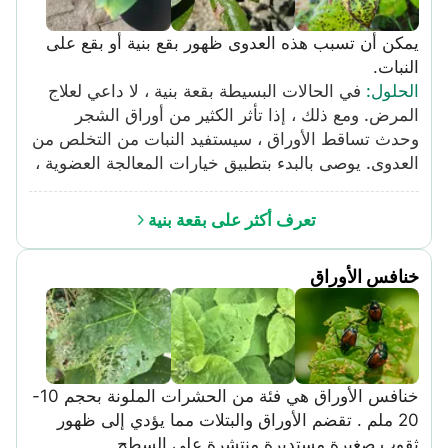
يمكن أن تسبب هذه العدوى ظهور بقع بنية أو بقع على
النبات.
الحلول
:
في الحالات البسيطة بقعة بنية ، لا داعي لعلاج
المرض. ومع ذلك ، إذا تأثر الكثير من أوراق الشجر
وحدث تساقط الأوراق ، سيستفيد النبات من التخلص من
العدوى. يوصى بالبدء بتطبيق خيارات المعالجة العضوية ،
والعمل على مبيدات الفطريات الكيميائية الاصطناعية
الأكثر فعالية إذا لزم الأمر. لن تقتل الخيارات العضوية
تعرف أكثر على بقعة بنية
الفطر ، لكنها ستمنعه من الانتشار. قم بإذابة نصف ملعقة
صغيرة من صودا الخبز وملعقة صغيرة من الصابون
خنافس الأوراق
السائل في جالون من الماء. باستخدام زجاجة رذاذ ،
رشي على سطح الأوراق وقاعها حتى يقطر الخليط. كرر
كل أسبوعين حتى تتوقف البقع الموجودة عن التوسيع
ولم تعد تظهر بقع جديدة. رش صابون مبيد للفطريات
يحتوي على النحاس على الأوراق ، وقم بتغطية أسطح
خنافس الأوراق هي فئة من الحشرات الملونة بحجم 10-
الأوراق العلوية والسفلية. أعد تطبيقه كما هو محدد على
20 ملم . تقضم الأوراق والبتلات مما يؤدي إلى ظهور
ملصق المنتج. يخترق النحاس سطح الورقة ويمنع إنبات
ثقوب صغيرة مستديرة منتشرة على السطح.