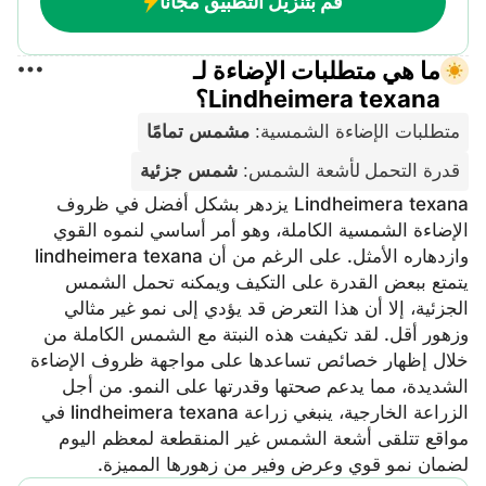
قم بتنزيل التطبيق مجانًا
ما هي متطلبات الإضاءة لـ
Lindheimera texana؟
متطلبات الإضاءة الشمسية
:
مشمس تمامًا
قدرة التحمل لأشعة الشمس
:
شمس جزئية
Lindheimera texana يزدهر بشكل أفضل في ظروف
الإضاءة الشمسية الكاملة، وهو أمر أساسي لنموه القوي
وازدهاره الأمثل. على الرغم من أن lindheimera texana
يتمتع ببعض القدرة على التكيف ويمكنه تحمل الشمس
الجزئية، إلا أن هذا التعرض قد يؤدي إلى نمو غير مثالي
وزهور أقل. لقد تكيفت هذه النبتة مع الشمس الكاملة من
خلال إظهار خصائص تساعدها على مواجهة ظروف الإضاءة
الشديدة، مما يدعم صحتها وقدرتها على النمو. من أجل
الزراعة الخارجية، ينبغي زراعة lindheimera texana في
مواقع تتلقى أشعة الشمس غير المنقطعة لمعظم اليوم
لضمان نمو قوي وعرض وفير من زهورها المميزة.