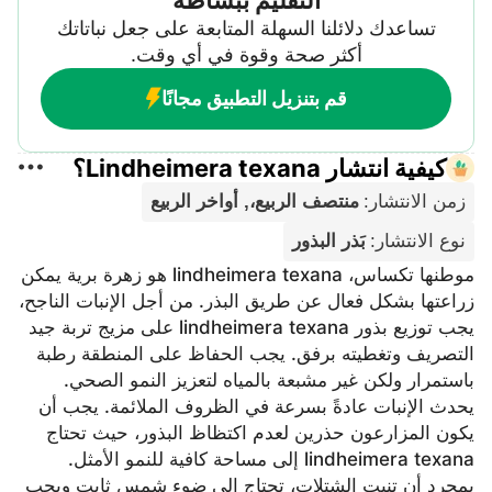
تساعدك دلائلنا السهلة المتابعة على جعل نباتاتك
أكثر صحة وقوة في أي وقت.
قم بتنزيل التطبيق مجانًا
كيفية انتشار Lindheimera texana؟
زمن الانتشار
:
منتصف الربيع،, أواخر الربيع
نوع الانتشار
:
بَذر البذور
موطنها تكساس، lindheimera texana هو زهرة برية يمكن
زراعتها بشكل فعال عن طريق البذر. من أجل الإنبات الناجح،
يجب توزيع بذور lindheimera texana على مزيج تربة جيد
التصريف وتغطيته برفق. يجب الحفاظ على المنطقة رطبة
باستمرار ولكن غير مشبعة بالمياه لتعزيز النمو الصحي.
يحدث الإنبات عادةً بسرعة في الظروف الملائمة. يجب أن
يكون المزارعون حذرين لعدم اكتظاظ البذور، حيث تحتاج
lindheimera texana إلى مساحة كافية للنمو الأمثل.
بمجرد أن تنبت الشتلات، تحتاج إلى ضوء شمس ثابت ويجب