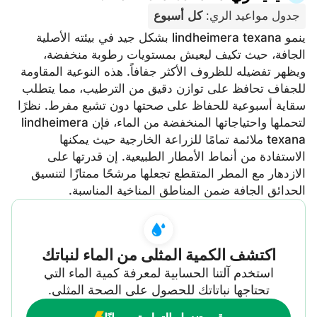
جدول مواعيد الري
:
كل أسبوع
ينمو lindheimera texana بشكل جيد في بيئته الأصلية
الجافة، حيث تكيف ليعيش بمستويات رطوبة منخفضة،
ويظهر تفضيله للظروف الأكثر جفافاً. هذه النوعية المقاومة
للجفاف تحافظ على توازن دقيق من الترطيب، مما يتطلب
سقاية أسبوعية للحفاظ على صحتها دون تشبع مفرط. نظرًا
لتحملها واحتياجاتها المنخفضة من الماء، فإن lindheimera
texana ملائمة تمامًا للزراعة الخارجية حيث يمكنها
الاستفادة من أنماط الأمطار الطبيعية. إن قدرتها على
الازدهار مع المطر المتقطع تجعلها مرشحًا ممتازًا لتنسيق
الحدائق الجافة ضمن المناطق المناخية المناسبة.
اكتشف الكمية المثلى من الماء لنباتك
استخدم آلتنا الحسابية لمعرفة كمية الماء التي
تحتاجها نباتاتك للحصول على الصحة المثلى.