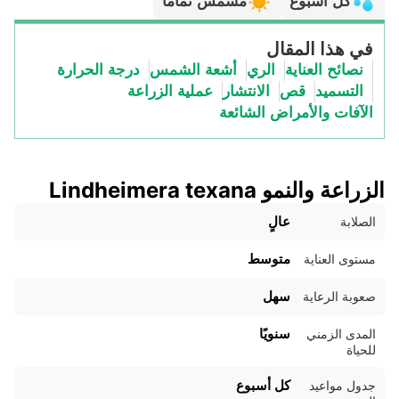
كل أسبوع
مشمس تمامًا
في هذا المقال
نصائح العناية
الري
أشعة الشمس
درجة الحرارة
التسميد
قص
الانتشار
عملية الزراعة
الآفات والأمراض الشائعة
الزراعة والنمو Lindheimera texana
عالٍ
الصلابة
متوسط
مستوى العناية
سهل
صعوبة الرعاية
سنويًا
المدى الزمني
للحياة
كل أسبوع
جدول مواعيد