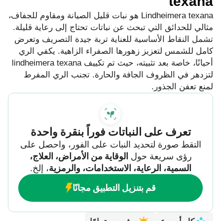
texana
Lindheimera texana هو نبات قليل الصيانة ومقاوم للجفاف،
مثالي للحدائق التي تبحث عن نباتات تحتاج إلى رعاية قليلة.
تشمل النقاط الأساسية للعناية تربة جيدة التصريف وتعرض
كامل للشمس لتعزيز زهورها الصفراء الزاهية. يكفي الري
أحيانًا، خاصة بعد تثبيته، حيث تم تكييف lindheimera texana
لتزدهر في الظروف الجافة والحارة. تجنب الري المفرط
لمنع تعفن الجذور.
تعرف على النباتات فوراً بنقرة واحدة
التقط صورة لتحديد النبات على الفور، واحصل على
رؤى سريعة حول
الوقاية من الأمراض، العلاج،
السمية، الرعاية، الاستخدامات، والرمزية
، إلخ.
قم بتنزيل التطبيق مجانًا