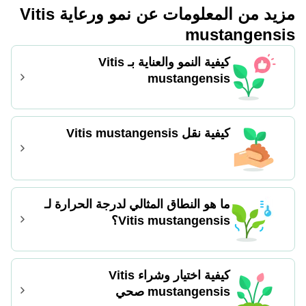
مزيد من المعلومات عن نمو ورعاية Vitis
مجموعات من الأوراق وتُغيَّط بهرمون
التجذير قبل زراعتها في وسط تصريف جيد.
mustangensis
يُساعد الحفاظ على الرطوبة المستمرة
للتربة وإمداد الضوء غير المباشر في تشجيع
كيفية النمو والعناية بـ Vitis
تطوير الجذور، مما يضمن نجاح نمو نباتات
mustangensis
حنقلان الجديدة.
كيفية نقل Vitis mustangensis
ما هو النطاق المثالي لدرجة الحرارة لـ
Vitis mustangensis؟
كيفية اختيار وشراء Vitis
mustangensis صحي