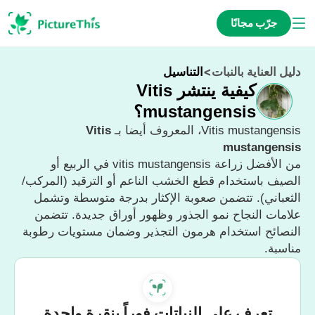
جرّب مجانًا
دليل العناية بالنبات
>
التناسيل
كيفية ينتشر Vitis
mustangensis؟
Vitis mustangensis، المعروف أيضا بـ
Vitis
mustangensis
من الأفضل زراعة vitis mustangensis في الربيع أو
الصيف باستخدام قطع الخشب الناعم أو الترقيد (المركب/
الثعباني). تتضمن صعوبة الإكثار بدرجة متوسطة وتشمل
علامات النجاح نمو الجذور وظهور أوراق جديدة. تتضمن
النصائح استخدام هرمون التجذير وضمان مستويات رطوبة
مناسبة.
تعرف على النباتات فوراً بنقرة واحدة