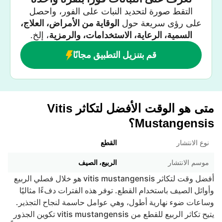
التقط صورة لتحديد النبات على الفور، واحصل
على رؤى سريعة حول
الوقاية من الأمراض، العلاج،
السمية، الرعاية، الاستخدامات، والرمزية
، إلخ.
قم بتنزيل التطبيق مجانًا
متى هو الوقت الأفضل لتكاثر Vitis
Mustangensis؟
نوع الانتشار
القطع
موسم الانتشار
الربيع، الصيف
أفضل وقت لتكاثر vitis mustangensis هو خلال فصلي الربيع
وأوائل الصيف باستخدام القطع. توفر هذه الفترات دفءًا مثاليًا
وساعات ضوء نهارية أطول، وهي عوامل حاسمة لنجاح التجذير.
يتيح تكاثر الربيع للقطع من vitis mustangensis تكوين الجذور