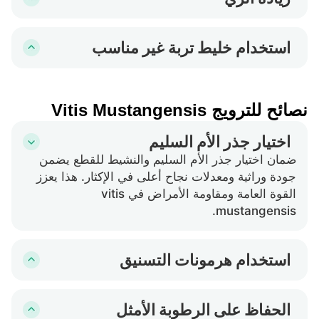
في حين أنه من المهم الحفاظ على رطوبة التربة من
أجل vitis mustangensis، يمكن أن يؤدي الإفراط في
استخدام خليط تربة غير مناسب
الري إلى التهابات فطرية أو تعفن الجذور، مما يعوق نمو
يمكن أن يمنع استخدام تربة الحديقة الثقيلة من الدوران
الجذور الجديدة ويمكن أن يقتل القطع.
الهوائي الضروري حول الجذور. يفضل vitis
mustangensis خليط تربة خفيف ذو تصريف جيد
نصائح للترويج Vitis Mustangensis
يدعم نمو أفضل للجذور وتهوية.
اختيار جذر الأم السليم
ضمان اختيار جذر الأم السليم والنشيط للقطع يضمن
جودة وراثية ومعدلات نجاح أعلى في الإكثار. هذا يعزز
القوة العامة ومقاومة الأمراض في vitis
mustangensis.
استخدام هرمونات التسنيق
يمكن أن يؤدي وضع هرمون التجذير على الطرف
المقطوع من القطع إلى تحسين فرص النجاح في تطوير
الحفاظ على الرطوبة الأمثل
الجذور بشكل كبير. هذا يشجع على تجذير أسرع ومعدل