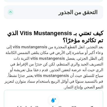
ضع الوعاء في مكان يتلقى ضوءاً غير مباشر ويحافظ
العقد. اسقِ خفيفاً لتثبيت التربة حول القطع.
على درجة حرارة متساوية. حافظ على التربة برطوبة
التحقق من الجذور
خفيفة ولكن ليست مشبَّعة لتجنب التعفن. تغطية الوعاء
بعد حوالي 4-6 أسابيع، اسحب بلطف على القطع. عادةً
بكيس بلاستيكي يمكن أن يخلق تأثير الدفيئة، مشجعاً
ما يشير المقاومة الطفيفة إلى أن الجذور بدأت في
الرطوبة والدفء، مما يساعد في التجذير.
التكون. بمجرد التأكد، يمكنك التأقلم تدريجياً مع القطع
كيف تعتني بـ Vitis Mustangensis الذي
إلى ظروف أقل رطوبة قبل الزرع.
تم تكاثره مؤخرًا؟
بعد التجذير، انقل القطع المجذرة من vitis mustangensis إلى
وعاء أكبر أو مباشرة إلى الأرض في مكان يتلقى الشمس الكاملة
إلى الظل الجزئي. يفضل vitis mustangensis التربة ذات
التصريف الجيد والري المنتظم، لكن كن حذرًا من الإفراط في
الري حيث أنه عرضة لتعفن الجذور. قدم دعمًا مثل تعريشة أو
سياج للتسلق حيث أن vitis mustangensis يعتبر جذرًا نشطاً.
قم بالتسميد سنويًا في أوائل الربيع باستخدام سماد متوازن لتعزيز
النمو الصحي وإنتاج الثمار.