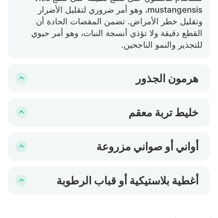
mustangensis، وهو أمر ضروري لتقليل الأضرار
وتقليل خطر الأمراض. تضمن المقصات الحادة أن
القطع دقيقة ولا تؤذي أنسجة النبات، وهو أمر حيوي
للتجذير والنمو الناجحين.
هرمون الجذور
يعزز نمو الجذور في قطع vitis mustangensis، مما
يزيد من احتمالية نجاح تأسيس النبات. من خلال تطبيق
خليط تربة معقم
هرمون التجذير على الطرف المقطوع، يمكن تسريع
يوفر بيئة نظيفة ومتحكم فيها لتجذير قطع vitis
عملية الإكثار وتحسين معدل نجاة القطع.
mustangensis. يساعد هذا الوسط في تجنب التلوث
أواني أو صواني مزروعة
والأمراض، وهي عوامل حاسمة في نجاح الإكثار بهذه
حاويات يتم وضع قطع vitis mustangensis فيها
الطريقة.
للتجذير. يعد الصرف الجيد والحجم المناسب لعدد القطع
أغطية بلاستيكية أو قباب الرطوبة
أمرًا مهمًا لتجنب تشبع المياه وتشجيع تطوير الجذور
تستخدم لإنشاء بيئة رطبة حول قطع vitis
بشكل مناسب.
mustangensis، مما يساعد على منع فقدان الرطوبة
من الأوراق ويدعم التجذير بشكل أفضل. تحافظ هذه