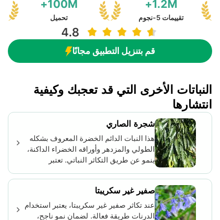
100M+
1.2M+
تقييمات 5-نجوم
تحميل
قم بتنزيل التطبيق مجانًا
النباتات الأخرى التي قد تعجبك وكيفية
انتشارها
شجرة الصاري
هذا النبات الدائم الخضرة المعروف بشكله
الطولي والمزدهر وأوراقه الخضراء الداكنة،
ينمو عن طريق التكاثر النباتي. تعتبر
القصاصات وسيلة فعالة، مع التركيز على
الأجزاء نصف الناضجة. يجب غمس هذه
صفير غير سكريبتا
القصاصات، المأخوذة بشكل مثالي من
الأغصان الصغيرة، في هرمون تجذير لزيادة
عند تكاثر صفير غير سكريبتا، يعتبر استخدام
نجاحها قبل زراعتها في خليط تربة جيد
الدرنات طريقة فعالة. لضمان نمو ناجح،