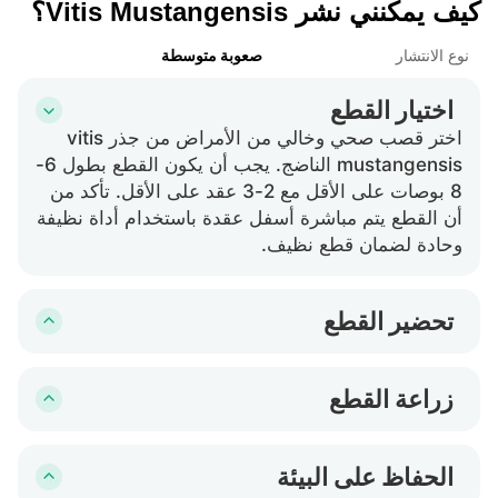
كيف يمكنني نشر Vitis Mustangensis؟
الأغطية على مستوى ثابت من الرطوبة وهو أمر حيوي
لمراحل التطوير المبكرة للقطع.
نوع الانتشار
صعوبة متوسطة
اختيار القطع
اختر قصب صحي وخالي من الأمراض من جذر vitis
mustangensis الناضج. يجب أن يكون القطع بطول 6-
8 بوصات على الأقل مع 2-3 عقد على الأقل. تأكد من
أن القطع يتم مباشرة أسفل عقدة باستخدام أداة نظيفة
وحادة لضمان قطع نظيف.
تحضير القطع
أزل الأوراق من النصف السفلي للقطع لمنع فقدان
الرطوبة الزائدة، مع ترك بعض الأوراق في الأعلى لدعم
زراعة القطع
عملية التمثيل الضوئي. يوصى بغمس الطرف المقطوع
املأ وعاء بتربة مزروعة جيدة التصريف. ازرع القطع
في هرمون التجذير لتعزيز تطوير الجذور.
بعمق حوالي 2-3 بوصات في التربة، مع التأكد من دفن
الحفاظ على البيئة
عقدة واحدة على الأقل حيث ستتطور الجذور من هذه