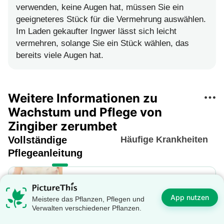
verwenden, keine Augen hat, müssen Sie ein
geeigneteres Stück für die Vermehrung auswählen.
Im Laden gekaufter Ingwer lässt sich leicht
vermehren, solange Sie ein Stück wählen, das
bereits viele Augen hat.
Weitere Informationen zu
Wachstum und Pflege von
Zingiber zerumbet
Vollständige
Häufige Krankheiten
Pflegeanleitung
Verpflanzungstechniken für
Zingiber zerumbet
App nutzen
Meistere das Pflanzen, Pflegen und
Die optimale Zeit für das Umpflanzen
Verwalten verschiedener Pflanzen.
von Zingiber zerumbet ist während der
wärmeren Umarmung des späten