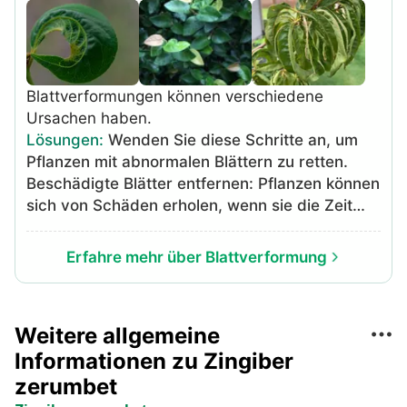
Behandlungsmethode, die die kranken Pflanzen
heilt. Die beste Lösung ist, die befallenen
Pflanzen zu entfernen und das Pflanzenmaterial
außerhalb des Geländes zu entsorgen. Geben
Sie es nicht auf einen Komposthaufen.
Blattverformungen können verschiedene
Ursachen haben.
Lösungen
:
Wenden Sie diese Schritte an, um
Pflanzen mit abnormalen Blättern zu retten.
Beschädigte Blätter entfernen: Pflanzen können
sich von Schäden erholen, wenn sie die Zeit
dafür haben. Entfernen Sie alle verformten
Blätter, damit sie der Pflanze keine Energie
Erfahre mehr über Blattverformung
mehr entziehen. Dies schafft auch Raum für
gesunde nachwachsende Blätter. Stoppen Sie
die Verwendung von Herbiziden: Obwohl
Weitere allgemeine
Herbizidschäden schwer zu diagnostizieren
Informationen zu Zingiber
sind, können Gärtner möglicherweise
verformte Blätter verhindern, indem sie keine
zerumbet
verwenden und die Anweisungen des