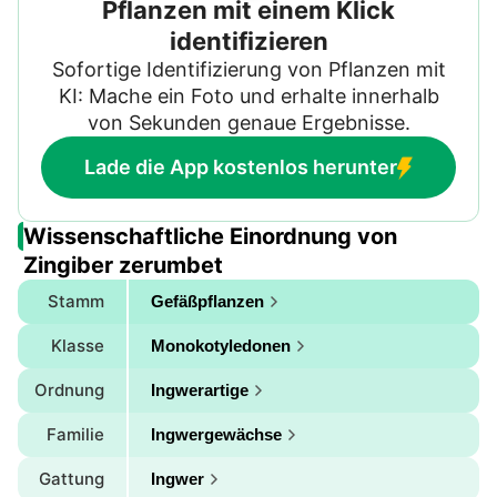
einer Virusinfektion erlegen ist, kann nicht viel
Pflanzen mit einem Klick
getan werden, um sie retten. Entfernen und
identifizieren
entsorgen Sie gefährdetes Pflanzenmaterial,
Sofortige Identifizierung von Pflanzen mit
um eine Ausbreitung auf andere Pflanzen zu
KI: Mache ein Foto und erhalte innerhalb
verhindern.
von Sekunden genaue Ergebnisse.
Lade die App kostenlos herunter
Wissenschaftliche Einordnung von
Zingiber zerumbet
Stamm
Gefäßpflanzen
Klasse
Monokotyledonen
Ordnung
Ingwerartige
Familie
Ingwergewächse
Gattung
Ingwer