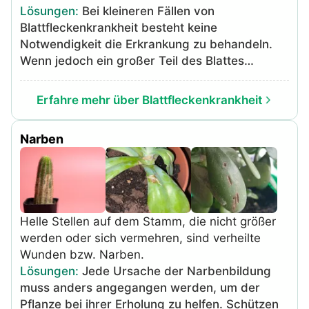
Lösungen
:
Bei kleineren Fällen von
Blattfleckenkrankheit besteht keine
Notwendigkeit die Erkrankung zu behandeln.
Wenn jedoch ein großer Teil des Blattes
betroffen ist und Blattverlust auftritt, profitiert
die Pflanze davon, die Infektion loszuwerden.
Erfahre mehr über Blattfleckenkrankheit
Es wird empfohlen, zunächst mit organischen
Behandlungsmethoden zu beginnen und bei
Narben
Bedarf auf die wirksameren synthetischen,
chemischen Fungizide umzusteigen.
Organische Optionen töten den Pilz nicht, aber
verhindern, dass er sich ausbreitet. Lösen Sie
½ Teelöffel Backpulver und einen Teelöffel
Helle Stellen auf dem Stamm, die nicht größer
Flüssigseife in ca. 5L Wasser auf. Sprühen Sie
werden oder sich vermehren, sind verheilte
mit einer Sprühflasche die Ober- und
Wunden bzw. Narben.
Unterseiten der Blätter ein, bis die Mischung
Lösungen
:
Jede Ursache der Narbenbildung
abtropft. Wiederholen Sie den Vorgang alle
muss anders angegangen werden, um der
zwei Wochen, bis sich die vorhandenen
Pflanze bei ihrer Erholung zu helfen. Schützen