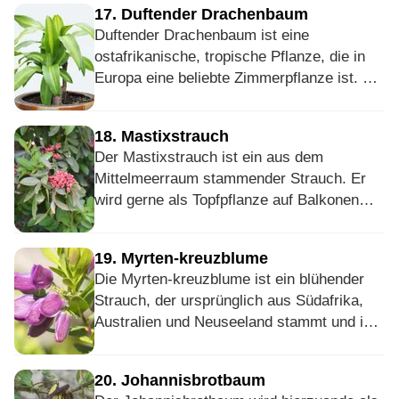
17
.
Duftender Drachenbaum
verschiedene Lichtverhältnisse stören die
Duftender Drachenbaum ist eine
Glücksfeder nicht. Es sei jedoch erwähnt,
ostafrikanische, tropische Pflanze, die in
dass alle Teile der Pflanze giftig sind.
Europa eine beliebte Zimmerpflanze ist. Die
länglichen Blätter sind, bei den Formen, die
als Topfpflanze verwendet werden, meist
18
.
Mastixstrauch
gelb gefärbt am Blattrand. Die grün-weißen
Der Mastixstrauch ist ein aus dem
Blüten geben einen nach Jasmin
Mittelmeerraum stammender Strauch. Er
wohlriechenden ab – daher auch sein Name
wird gerne als Topfpflanze auf Balkonen
Duftender Drachenbaum.
Sie blühen jedoch
gehalten, kann in den wärmeren Gebieten
nur selten bei Exemplaren, die als
Deutschlands jedoch auch im Freien
Zimmerpflanze gehalten werden.
19
.
Myrten-kreuzblume
gedeihen. In seiner Heimat wird er für sein
Die Myrten-kreuzblume ist ein blühender
Harz angebaut, welches vielseitige
Strauch, der ursprünglich aus Südafrika,
wirtschaftliche Verwendung findet.
Australien und Neuseeland stammt und ist
heute besonders in Frankreich, in Korsika
und Sizilien ein Neophyt, eine
20
.
Johannisbrotbaum
eingebürgerte Pflanze, die heimischen