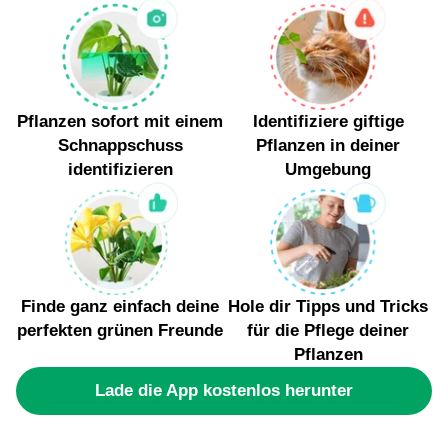
Pflanzen um Ressourcen konkurrieren und nur
denn ihre riesigen Baumkronen werfen weite
schwer auszurotten sind.
Schatten. Sie sind mehr als nur hohe Bauwerke,
sie stellen wichtige ökologische Werte dar oder
zeugen von Maltas reicher Geschichte,
Monumente der Natur, die Geschichten erzählen
Pflanzen sofort mit einem
Identifiziere giftige
und die biologische Vielfalt erhalten.
Schnappschuss
Pflanzen in deiner
identifizieren
Umgebung
Finde ganz einfach deine
Hole dir Tipps und Tricks
perfekten grünen Freunde
für die Pflege deiner
Pflanzen
Lade die App kostenlos herunter