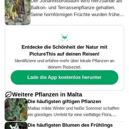
Der Johannisbrotbaum wird hierzuande als
Arten durch rasche Ausbreitung verdrängen
Balkon- und Terrassenpflanze gehalten.
kann. Die attraktiven lilafarbenen Blüten,
Seine hornförmigen Früchte wurden früher
die sich nachts schließen, können teilweise
aufgrund ihres einheitlichen Volumens als
auch rosa, purpurrot oder weiß sein. Hier
Gewichte zum Wiegen von Edelsteinen,
wird sie meist in Kübeln gehalten, das sie
Gold, Silber und auch von Gewürzen
nicht winterhart ist.
verwendet. Dieses immer gleiche Gewicht
Entdecke die Schönheit der Natur mit
der Früchte wurde "kerátion" genannt, ein
PictureThis auf deinen Reisen!
griechisches Wort, aus dem sich der
Identifiziere und erfahre mehr über lokale Pflanzen an
heutige Begriff "Karat" entwickelte.
deinem Reiseziel.
Lade die App kostenlos herunter
Weitere Pflanzen in Malta
Die häufigsten giftigen Pflanzen
Maltas milde Winter und heiße Sommer schaffen
ein günstiges Umfeld für eine vielfältige Flora,
darunter auch giftige Arten. Trotz der begrenzten
Die häufigsten Blumen des Frühlings
Landfläche bietet die Insel eine Vielzahl von