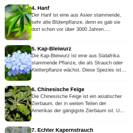
4
.
Hanf
Der Hanf ist eine aus Asien stammende,
sehr alte Blütenpflanze, denn es gab sie
dort schon vor über 3000 Jahren.
Heutzutage ist sie auf der ganzen Welt
verbreitet. Sie liefert allein durch ihre
5
.
Kap-Bleiwurz
Samen vielfältige Verwendungen: Futter für
Die Kap-Bleiwurz ist eine aus Südafrika
Käfigvögel, aber auch Öle, die als Lacke
stammende Pflanze, die als Strauch oder
und Farben dienen. Weiterhin können aus
Kletterpflanze wächst. Diese Spezies ist
dem Hanf Fasern gewonnen werden, die
nicht winterhart, wird dank ihrer intensiven
unter anderem für die Weiterverarbeitung
blauen Blüte jedoch gerne in Gärten
zu Seilen oder Papier geeignet sind.
6
.
Chinesische Feige
gepflanzt; besonders häufig in Kombination
Die Chinesische Feige ist ein asiatischer
mit anderen Sträuchern, da sie somit
Zierbaum, der in weiten Teilen der
mehrfarbig blühende Büsche bilden kann.
Amerikas der gängigste Zierbaum ist. Um
sich fortzupflanzen, ist sie auf eine
Feigenwespenart angewiesen. Diese wurde
7
.
Echter Kapernstrauch
deshalb teils auch absichtlich mit der