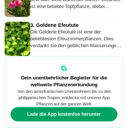
anfällig gegenüber Schädlingen.
ist eine beliebte Topfpflanze, diebei
Temperaturen von 5 ℃ bis 10 ℃
überwintert. Bei höheren Temperaturen
3
.
Goldene Efeutute
besteht die Gefahr, dass er von
Die Goldene Efeutute ist eine der
Spinnmilben befallen wird. Alle
beliebtesten Efeuzimmerpflanzen. Dies
Pflanzenteile sind giftig. Dies gilt auch für
verdankt sie den gelblichen Masserungen
den Rauch, wenn Teile der Pflanze
auf ihren Blättern. In der Natur wächst sie
verbrannt werden.
als Kletterpflanze und kann bis zu 20 Meter
an Bäumen empor wachsen. Wenn sie als
Zimmerpflanze gehalten wird, sollte darauf
Dein unentbehrlicher Begleiter für die
geachtet werden, dass Katzen und Hunde
weltweite Pflanzenerkundung
keine Teile der Pflanze essen, da dies zu
Von den amerikanischen Ureinwohnern bis zu den
Übelkeit führen kann.
philippinischen Tropen, entdecke mit unserer App
Pflanzen auf der ganzen Welt.
Lade die App kostenlos herunter