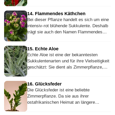
Pflanze. In Nordeuropa dauerte es jedoch
bis zum Ende des 17. Jahrhunderts, bis die
14
.
Flammendes Käthchen
Pflanze auch als Gemüse genutzt wurde.
Bei dieser Pflanze handelt es sich um eine
Da Spanischer Pfeffer in vielen
intensiv-rot blühende Sukkulente. Deshalb
verschiedenen Kulturen kultiviert und
trägt sie auch den Namen Flammendes
gegessen wird, gibt es mittlerweile etliche
Käthchen. Heute findet man jedoch etliche
Unterarten.
Züchtungen im Handel, welche in allen
15
.
Echte Aloe
Farben und lange blühen. Ein einzelnes
Echte Aloe ist eine der bekanntesten
Flammendes Käthchen kann bis zu 500
Sukkulentenarten und für ihre Vielseitigkeit
Blüten tragen, die Mitte Winter bis Mitte
geschätzt: Sie dient als Zimmerpflanze,
Frühling blühen.
wird aber auch in der
Nahrungsmittelindustrie oder in Kosmetik
16
.
Glücksfeder
verwendet. Ursprünglich kommt die Pflanze
Die Glücksfeder ist eine beliebte
von der arabischen Halbinsel, wächst heute
Zimmerpflanze. Da sie aus ihrer
aber auch in vielen anderen tropischen und
ostafrikanischen Heimat an längere
ariden Gebieten wild.
Trockenperioden gewöhnt ist, muss sie nur
mäßig gegossen werden. Auch