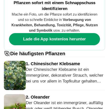
Pflanzen sofort mit einem Schnappschuss
identifizieren
Mache ein Foto, um die Pflanze sofort zu identifizieren
und so schnelle Einblicke in
Vorbeugung von
Krankheiten, Behandlung, Toxizität, Pflege, Nutzen
und Symbolik
usw. zu erhalten.
Lade die App kostenlos herunter
Die häufigsten Pflanzen
1
.
Chinesischer Klebsame
Der Chinesischer Klebsame ist ein
immergrüner, dekorativer Strauch, welcher
bei uns vor allem in Topfkultur gehalten
wird. Die kapselähnlichen Früchte besitzen
innen Samen, die in einer roten klebrigen
2
.
Oleander
Masse stecken. Die intensive Farbe zieht
Der Oleander ist ein immergrüner, auffällig
Vögel an, welche die Samen essen. Er ist
pink oder weiß blühender Busch. Oleander