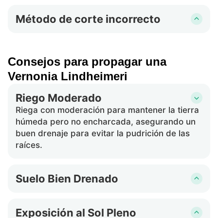
adecuada de luz solar para un crecimiento
Método de corte incorrecto
óptimo, y la luz insuficiente puede frenar su
Tomar esquejes sin asegurar la presencia de
propagación.
nudos o hojas puede resultar en una
propagación fallida, ya que estas partes son
Consejos para propagar una
esenciales para el nuevo crecimiento.
Vernonia Lindheimeri
Riego Moderado
Riega con moderación para mantener la tierra
húmeda pero no encharcada, asegurando un
buen drenaje para evitar la pudrición de las
raíces.
Suelo Bien Drenado
Utiliza una mezcla de suelo arenoso o limoso
que proporcione un buen drenaje y aireación
Exposición al Sol Pleno
para promover un crecimiento saludable de