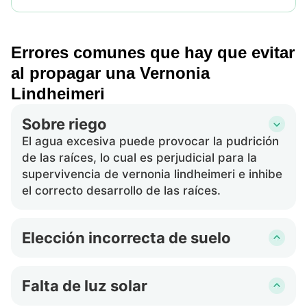
Errores comunes que hay que evitar
al propagar una Vernonia
Lindheimeri
Sobre riego
El agua excesiva puede provocar la pudrición
de las raíces, lo cual es perjudicial para la
supervivencia de vernonia lindheimeri e inhibe
el correcto desarrollo de las raíces.
Elección incorrecta de suelo
Usar un suelo demasiado denso o que drena
mal puede sofocar las raíces y evitar un
Falta de luz solar
establecimiento apropiado.
Vernonia lindheimeri requiere una cantidad