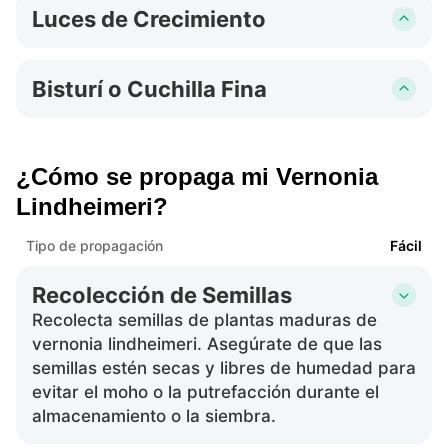
Luces de Crecimiento
lindheimeri, garantizando una identificación
Las luces de crecimiento proporcionan una
adecuada y cuidado durante todo el proceso
iluminación adecuada para las plántulas,
de propagación.
Bisturí o Cuchilla Fina
especialmente si la luz natural es insuficiente,
Un bisturí o cuchilla fina es útil para hacer
promoviendo un crecimiento saludable y
cortes precisos al dividir plántulas o retirar
previniendo plántulas débiles de vernonia
partes dañadas, garantizando la salud y
lindheimeri.
¿Cómo se propaga mi Vernonia
viabilidad de vernonia lindheimeri.
Lindheimeri?
Tipo de propagación
Fácil
Recolección de Semillas
Recolecta semillas de plantas maduras de
vernonia lindheimeri. Asegúrate de que las
semillas estén secas y libres de humedad para
evitar el moho o la putrefacción durante el
almacenamiento o la siembra.