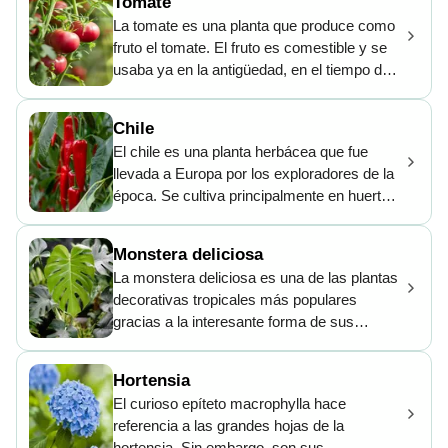
Tomate
natural es extremadamente rara. La última
La tomate es una planta que produce como
de la que se tiene constancia fue en 1964 en
fruto el tomate. El fruto es comestible y se
Singapur.
usaba ya en la antigüedad, en el tiempo de
los aztecas. Cuando llegó al continente
europeo en el siglo XVI, se creyó en un
Chile
inicio que era una planta tóxica, por eso se
El chile es una planta herbácea que fue
usaba tan solo como planta ornamental.
llevada a Europa por los exploradores de la
época. Se cultiva principalmente en huertos
por su fruto alargado comestible llamado
pimiento. Existen numerosas variedades
Monstera deliciosa
que se diferencian en el color, desde verde
La monstera deliciosa es una de las plantas
hasta rojo, y en el sabor, que va de dulce a
decorativas tropicales más populares
picante. El pimiento es apreciado en la
gracias a la interesante forma de sus
cocina del mundo entero.
grandes hojas. Sus curiosas flores solo
brotan cuando se cultiva en exteriores.
Hortensia
Luego, dan paso a un fruto que
El curioso epíteto macrophylla hace
asombrosamente puede tardar hasta un año
referencia a las grandes hojas de la
en madurar. Sus raíces son fuertes y sirven
hortensia. Sin embargo, son sus