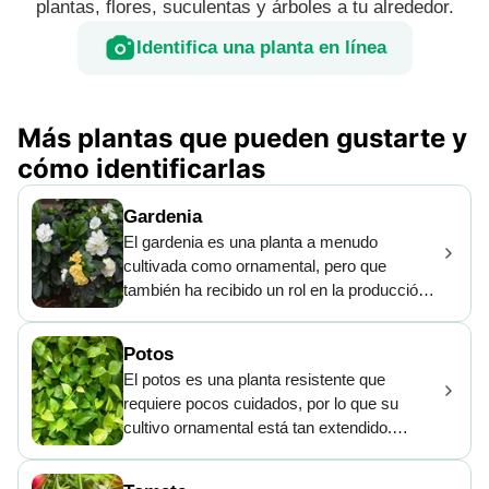
plantas, flores, suculentas y árboles a tu alrededor.
Identifica una planta en línea
Más plantas que pueden gustarte y
cómo identificarlas
Gardenia
El gardenia es una planta a menudo
cultivada como ornamental, pero que
también ha recibido un rol en la producción
de tintes, pues sus frutos contienen
crocetina, un compuesto utilizado para
Potos
fabricar el color amarillo azafrán. Por su
El potos es una planta resistente que
larga historia de cultivo en ese país, es
requiere pocos cuidados, por lo que su
frecuente hallarlo representado en pinturas y
cultivo ornamental está tan extendido.
poemas chinos.
Increíblemente, esta planta trepadora puede
alcanzar los 20 m de altura. Su floración