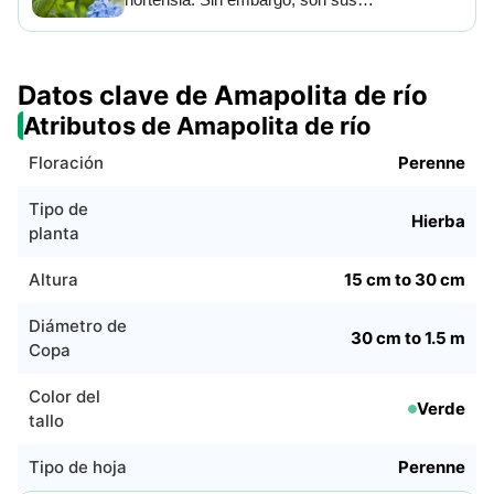
para hacer cestas.
imponentes flores lo que la han hecho ganar
el aprecio de los amantes de la jardinería.
Sorprendentemente, dependiendo del suelo
Datos clave de Amapolita de río
varía el color de las flores, los suelos ácidos
Atributos de Amapolita de río
producen flores azules y los alcalinos flores
rosas.
Floración
Perenne
Tipo de
Hierba
planta
Altura
15 cm to 30 cm
Diámetro de
30 cm to 1.5 m
Copa
Color del
Verde
tallo
Tipo de hoja
Perenne