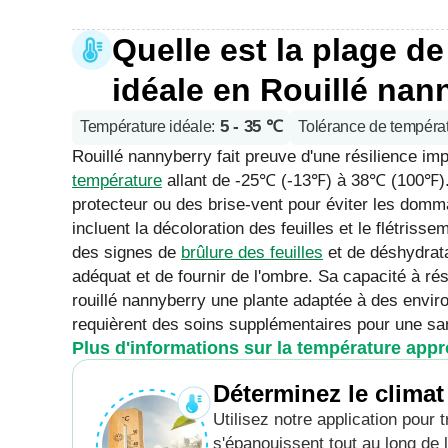
Quelle est la plage d
idéale en Rouillé nan
5 - 35 ℃
Température idéale
:
Tolérance de tempéra
Rouillé nannyberry fait preuve d'une résilience im
température
allant de -25℃ (-13℉) à 38℃ (100℉). D
protecteur ou des brise-vent pour éviter les domma
incluent la décoloration des feuilles et le flétriss
des signes de
brûlure des feuilles
et de déshydrata
adéquat et de fournir de l'ombre. Sa capacité à ré
rouillé nannyberry une plante adaptée à des envi
requièrent des soins supplémentaires pour une sa
Plus d'informations sur la température appr
Déterminez le climat
Utilisez notre application pour
s'épanouissent tout au long de 