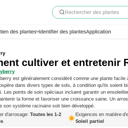
Rechercher des plantes
tien des plantes
Identifier des plantes
Application
rry
nt cultiver et entretenir 
nyberry
berry est généralement considéré comme une plante facile à 
rospère dans divers types de sols, à condition qu'ils soient b
li. Les points de soin spéciaux incluent garantir un ensoleil
maintenir la forme et favoriser une croissance saine. Un arro
e son système racinaire soit bien développé.
er d'arrosage
:
Toutes les 1-2
Exigences en matière d'e
es
Soleil partiel