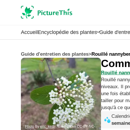
Accueil
Encyclopédie des plantes
Guide d'entre
Guide d'entretien des plantes
>
Rouillé nannybe
Comme
Rouillé nan
Rouillé nanny
niveaux. Il p
une fois étab
tailler pour 
jusqu'à ce qu
Calendri
semain
Photo
By
eric_keith
, used under CC-BY-NC-