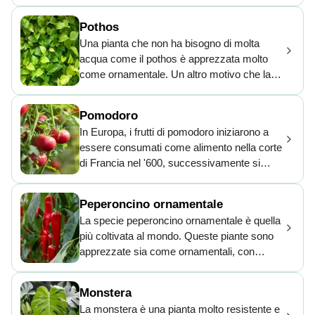
apprezzato come pianta ornamentale da
vaso ma, in Italia, specie nelle regioni
Pothos
meridionali, viene impiegato come aiuola,
Una pianta che non ha bisogno di molta
peraltro piuttosto ambita, per il suo intenso
acqua come il pothos è apprezzata molto
profumo. La sua coltivazione richiede
come ornamentale. Un altro motivo che la
qualche cura in più e non è adatta ai neofiti
rende amata sono le sue belle foglie a forma
del giardinaggio.
di cuore. Si adatta volentieri a ogni tipo di
Pomodoro
terreno e difficilmente si ammala o viene
In Europa, i frutti di pomodoro iniziarono a
attaccata da parassiti.
essere consumati come alimento nella corte
di Francia nel '600, successivamente si
diffusero ovunque. Oggi sono utilizzati
moltissimo in cucina per svariate ricette. La
Peperoncino ornamentale
pianta fiorisce in estate e in autunno, i piccoli
La specie peperoncino ornamentale è quella
fiori sono gialli e successivamente lasciano
più coltivata al mondo. Queste piante sono
il posto ai succosi frutti.
apprezzate sia come ornamentali, con
fiorellini bianchi che sbocciano in estate, sia
per i loro frutti che maturano d’estate con
Monstera
forme e colori vari. I peperoncini contengono
La monstera è una pianta molto resistente e
una sostanza, la capsaicina, che gli