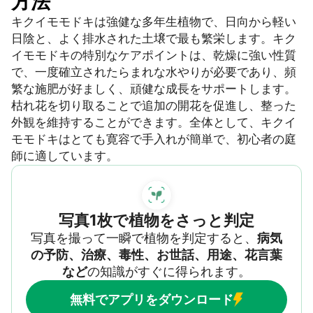
方法
キクイモモドキは強健な多年生植物で、日向から軽い
日陰と、よく排水された土壌で最も繁栄します。キク
イモモドキの特別なケアポイントは、乾燥に強い性質
で、一度確立されたらまれな水やりが必要であり、頻
繁な施肥が好ましく、頑健な成長をサポートします。
枯れ花を切り取ることで追加の開花を促進し、整った
外観を維持することができます。全体として、キクイ
モモドキはとても寛容で手入れが簡単で、初心者の庭
師に適しています。
写真1枚で植物をさっと判定
写真を撮って一瞬で植物を判定すると、
病気
の予防、治療、毒性、お世話、用途、花言葉
など
の知識がすぐに得られます。
無料でアプリをダウンロード