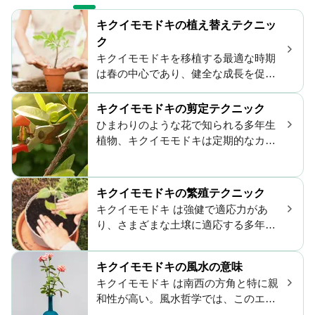
キクイモモドキの植え替えテクニッ
ク
キクイモモドキを移植する最適な時期
は春の中心であり、健全な成長を促進
します。 気温が適度な日当たりの良い
場所と良く排水された土壌を選択して
キクイモモドキの剪定テクニック
ください。 根が確りと育ち、厳しい条
ひまわりのような花で知られる多年生
件のストレスなしに根が確立される、
植物、キクイモモドキは定期的なカッ
穏やかな天候のこの季節を慎重に選択
トバックによって花を促進し、生気を
してください。
維持します。理想的な剪定時期は遅い
春から夏であり、最初の花のピークが
キクイモモドキの繁殖テクニック
下がった後に行います。これにより、2
キクイモモドキ は強健で適応力があ
回目の開花が促され、自家播種が防が
り、さまざまな土壌に適応する多年草
れ、より密な成長が促進されます。早
であり、初心者のガーデナーにとって
春にキクイモモドキを切り戻すこと
好ましい選択肢です。最適な結果を得
で、形状や全体の健康が向上します。
キクイモモドキの風水の意味
るためには、種を直接よく排水された
定期的な剪定により、成長期中に堅固
キクイモモドキ は南西の方角と特に親
土壌にまいて、日当たりの良い場所か
な植物と豊かな花を確保します。
和性が高い。風水哲学では、このエリ
ら部分的な日陰のある場所にします。
アは愛と人間関係を意味し、豊かさと