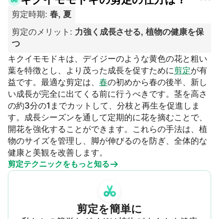
剪定時期
:
春, 夏
剪定のメリット
:
力強く成長させる, 植物の健康を保
つ
キクイモモドキは、デイジーのような黄色の花と粗い
葉を特徴とし、より茂った成長を促すために
剪定
が有
益です。最適な剪定は、
春
の初めから春の後半、新し
い成長が完全に出てくる前に行うべきです。茎を高さ
の約3分の1までカットして、分枝と再生を促進しま
す。成長シーズンを通して定期的に花を摘むことで、
開花を強化することができます。これらの手法は、植
物のサイズを管理し、脚が伸びるのを防ぎ、全体的な
健康と美観を改善します。
剪定テクニックをもっと知る
剪定を簡単に