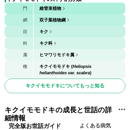
門
維管束植物
網
双子葉植物綱
目
キク
科
キク科
属
ヒマワリモドキ属
種
キクイモモドキ (
Heliopsis
helianthoides var. scabra
)
キクイモモドキについてもっと知る
キクイモモドキの成長と世話の詳
細情報
完全版お世話ガイド
よくある病気