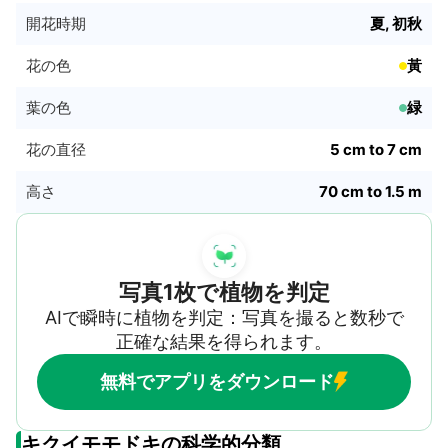
処置を行ってください。 手で摘みましょう。手袋
開花時期
夏, 初秋
を使って、植物に付いた毛虫を取り除き、石けん
水の入ったバケツに移して処分します。 珪藻土を
花の色
黃
撒きましょう。人体には無害ですが、毛虫を刺激
葉の色
緑
することができます。そのため毛虫は、移動や食
事がしにくくなります。
花の直径
5 cm to 7 cm
高さ
70 cm to 1.5 m
写真1枚で植物を判定
AIで瞬時に植物を判定：写真を撮ると数秒で
正確な結果を得られます。
無料でアプリをダウンロード
キクイモモドキの科学的分類