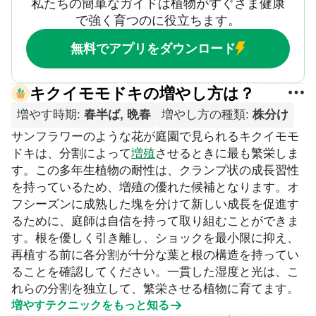
私たちの簡単なガイドは植物がすぐさま健康
で強く育つのに役立ちます。
無料でアプリをダウンロード
キクイモモドキの増やし方は？
増やす時期
:
春半ば, 晩春
増やし方の種類
:
株分け
サンフラワーのような花が庭園で見られるキクイモモ
ドキは、分割によって
増殖
させるときに最も繁栄しま
す。この多年生植物の耐性は、クランプ状の成長習性
を持っているため、増殖の優れた候補となります。オ
フシーズンに成熟した塊を分けて新しい成長を促進す
るために、庭師は自信を持って取り組むことができま
す。根を優しく引き離し、ショックを最小限に抑え、
再植する前に各分割が十分な葉と根の構造を持ってい
ることを確認してください。一貫した湿度と光は、こ
れらの分割を独立して、繁栄させる植物に育てます。
増やすテクニックをもっと知る