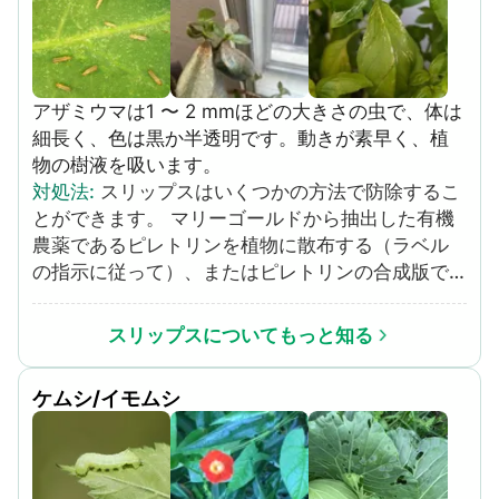
水を与えますが、表面には水が溜まらないように
しましょう。 栄養不足の場合は、粒状または水溶
性の液肥を使用しましょう。推奨量の約半分を土
にまくことが最善です。葉につけないように、ま
アザミウマは1 〜 2 mmほどの大きさの虫で、体は
た、粒状のものは土へよく染み込むようにしてく
細長く、色は黒か半透明です。動きが素早く、植
ださい。 植物が細菌や真菌に感染した場合、病気
物の樹液を吸います。
の植物を治す治療法はありません。最も良い方法
対処法
:
スリップスはいくつかの方法で防除するこ
は、感染した植物を取り除き、敷地外に廃棄して
とができます。 マリーゴールドから抽出した有機
しまうことです。決して堆肥には入れないでくだ
農薬であるピレトリンを植物に散布する（ラベル
さい。
の指示に従って）、またはピレトリンの合成版で
あるペルメトリンを散布する。 アザミウマを食べ
る益虫（ミドリムシやアオドウガネなど）を庭に
スリップスについてもっと知る
導入する。 感染が重症化した植物はその場から取
り除き、廃棄する。 害虫の媒介によってウイルス
ケムシ/イモムシ
性の病気に感染していれば、対処する。 軽症の場
合は、ホースを使って水を撒き、植物からスリッ
プスを吹き飛ばす。