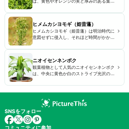
は、黄色やオレンジの実と厚みのある葉が
特徴の低木です。主に観賞植物として栽培
されますが、自生に適した地域では生垣と
しても利用されています。
ヒメムカシヨモギ（姫昔蓬）
ヒメムカシヨモギ（姫昔蓬）は明治時代に
意図せずに侵入し、それほど時間がかから
ずに全国に拡散しました。「オオアレチノ
ギク」あるいは「アレチノギク」などの雑
草によく似ていますが、これらは葉の色や
ニオイセンネンボク
舌状花の姿が本種とは異なるため、判別が
観葉植物として人気のニオイセンネンボク
可能です。
は、中央に黄色か白のストライプ光沢のあ
るトウモロコシの葉に似た葉をつけます。
品種も多様でメンテナンスも簡単なことか
ら、初心者にもおすすめの植物です。
SNSをフォロー
コミュニティに参加