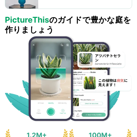
発芽を促すために最初は土壌を湿らせ
喜びを象徴する植物の大胆な花とよく
ておくことを確認してください。一度
シンクロします。しかし、風水の実践
育ってしまえば、キクイモモドキ は最
PictureThis
のガイドで豊かな庭を
の流動的な性質を解明するために、
小限の手入れで済み、干ばつや肥沃で
個々の経験は異なるかもしれません。
作りましょう
ない土壌にも適応しますが、一貫した
水分はより豊かな成長を促進します。
1.2M+
100M+