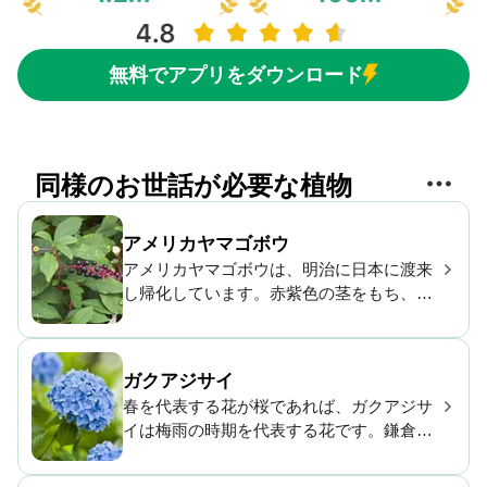
無料でアプリをダウンロード
同様のお世話が必要な植物
アメリカヤマゴボウ
アメリカヤマゴボウは、明治に日本に渡来
し帰化しています。赤紫色の茎をもち、晩
春から秋にかけ白い花を咲かせます。一般
に雑草とされますが、濃い紫色の実は鳥を
魅了するため、バードウォッチング用に栽
ガクアジサイ
培されることがありますが、全体にわたっ
春を代表する花が桜であれば、ガクアジサ
て毒があるため取り扱いには注意が必要で
イは梅雨の時期を代表する花です。鎌倉の
す。
明月院など、東西南北に名所があります。
「万葉集」や「本草和名」などの古い書物