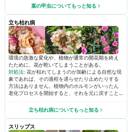
単に駆除することができます。葉の甲虫の活動が
葉の甲虫についてもっと知る
活発になる午後に行うのが最も効果的です。虫が
逃げて他の植物に被害が広がらないように、必ず
立ち枯れ病
密封された袋や容器に入れて処分してください。
より深刻な被害がある場合： 有機殺虫剤を使用し
ましょう。合成殺虫剤の前に、まずは天然由来の
殺虫剤を使用してみましょう。ニーム油や除虫菊
などの天然由来の殺虫剤を、ラベルに表記された
環境の急激な変化や、植物が通常の開花期を終え
指示に従って使用してみてください。 それでも駄
たために、花が乾いてしまうことがある。
目なら、合成殺虫剤を使用しましょう。ハムシ駆
対処法
:
花が枯れてしまうのが加齢による自然な現
除に有効な殺虫剤の例としては、カルバリル、ペ
象であれば、その過程を遅らせたり止めたりする
ルメトリン、ビフェントリンなどがあります。殺
方法はありません。植物内のホルモンがいったん
虫剤はラベルに表記された指示に従って使用して
老化プロセスを開始すると、それを元に戻すこと
ください。
はできないのです。 水不足の場合は、室温の雨
水、ボトルに入れた湧水、ろ過した水道水などを
立ち枯れ病についてもっと知る
用いて、すぐ水やりをしましょう。余分な水が鉢
植えの底から出てくるまで水を与えましょう。地
スリップス
上に植えてある植物の場合は、土が浸水するまで