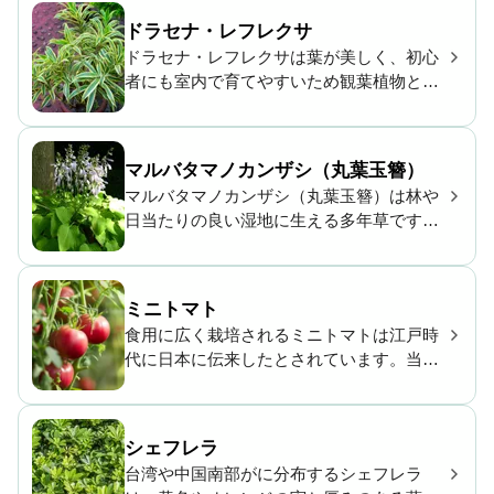
に登場し、各地にお金や健康にまつわる俗
ドラセナ・レフレクサ
信が残る日本人と関わりの深い植物です。
ドラセナ・レフレクサは葉が美しく、初心
者にも室内で育てやすいため観葉植物とし
て人気です。ゆっくり成長するのでこまめ
な剪定も不要です。クネクネと曲がる幹が
特徴です。
マルバタマノカンザシ（丸葉玉簪）
マルバタマノカンザシ（丸葉玉簪）は林や
日当たりの良い湿地に生える多年草です。
晩夏に咲く白い花は午後から夕方に開花
し、非常に強い香りを放ちます。ナメクジ
やカタツムリに好まれます。
ミニトマト
食用に広く栽培されるミニトマトは江戸時
代に日本に伝来したとされています。当初
は、観賞用に利用されるのみでしたが明治
には食用として利用されるようになりまし
た。ビタミンCなどの栄養を豊富に含み、
シェフレラ
家庭菜園にも欠かせない植物です。
台湾や中国南部がに分布するシェフレラ