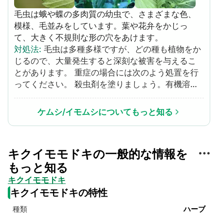
毛虫は蛾や蝶の多肉質の幼虫で、さまざまな色、
模様、毛並みをしています。葉や花弁をかじっ
て、大きく不規則な形の穴をあけます。
対処法
:
毛虫は多種多様ですが、どの種も植物をか
じるので、大量発生すると深刻な被害を与えるこ
とがあります。 重症の場合には次のよう処置を行
ってください。 殺虫剤を塗りましょう。有機溶剤
である、Bacillus thuringiensis (Bt) をスプレーし
ます。Btは蛾や蝶の幼虫期にのみ作用します。効
ケムシ/イモムシについてもっと知る
果を得るためには、毛虫がBtを取り込む必要があ
るので、必ず植物全体をコーティングしてくださ
い。これは他の昆虫に害を与えません。 チリエキ
キクイモモドキの一般的な情報を
スをスプレーしましょう。唐辛子の種を煮て、毛
もっと知る
虫が嫌う辛みのあるスプレーを作ることができま
す。この混合物を植物にスプレーしますが、人間
キクイモモドキ
にとっても辛いので注意してください。 益虫を使
キクイモモドキの特性
用しましょう。寄生蜂のような毛虫を食べる害虫
種類
ハーブ
を庭に放してください。 軽症の場合には次のよう