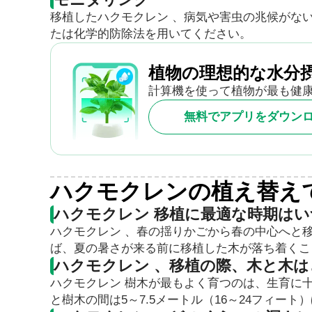
移植したハクモクレン 、病気や害虫の兆候がな
たは化学的防除法を用いてください。
植物の理想的な水分
計算機を使って植物が最も健
無料でアプリをダウン
ハクモクレンの植え替え
ハクモクレン 移植に最適な時期は
ハクモクレン 、春の揺りかごから春の中心へと
ば、夏の暑さが来る前に移植した木が落ち着くこ
ハクモクレン 、移植の際、木と木
ハクモクレン 樹木が最もよく育つのは、生育に
と樹木の間は5～7.5メートル（16～24フィー