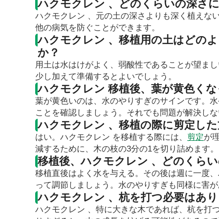
ハクモクレン 、どのくらいの深さ
ハクモクレン 、元の土の深さよりも深く植えな
他の病気を防ぐことができます。
ハクモクレン 、移植用の土はどの
か？
用土は水はけがよく、弱酸性であることが望まし
少し加えて準備するとよいでしょう。
ハクモクレン 移植後、葉が黄色く
葉が黄色いのは、水のやりすぎのサインです。水
ことを確認しましょう。それでも問題が解決しな
ハクモクレン 、移植の際に剪定し
はい。ハクモクレン を移植する際には、
剪定
が
減するために、木の枝の3分の1を切り詰めます。
移植後、ハクモクレン 、どのくら
移植直後はよく水を与える。その後は週に一度、
って調節しましょう。水のやりすぎも同様に害が
ハクモクレン 、杭を打つ必要はあ
ハクモクレン 、特に大きな木であれば、杭を打