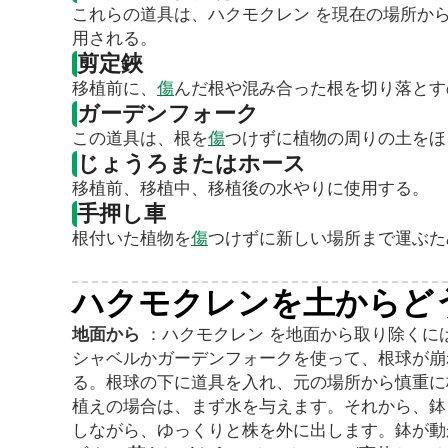
これらの道具は、ハクモクレン を現在の場所か
用される。
剪定鋏
移植前に、
傷
んだ根や混み合った根を切り落とす
ガーデンフォーク
この道具は、根を
傷
つけずに植物の周りの土をほ
じょうろまたはホース
移植前、移植中、移植後の水やりに使用する。
手押し車
根付いた植物を
傷
つけずに新しい場所まで運ぶた
ハクモクレンを土からど
地面から
：ハクモクレン を地面から取り除くに
シャベルかガーデンフォークを使って、根球が崩
る。根球の下に道具を入れ、元の場所から慎重
植えの場合は、まず水を与えます。それから、鉢
しながら、ゆっくりと株を外に出します。鉢が動