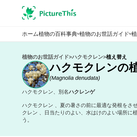
ホーム
植物の百科事典
植物のお世話ガイド
植
植物のお世話ガイド
>
ハクモクレン
>
植え替え
ハクモクレンの
(
Magnolia denudata
)
ハクモクレン、別名
ハクレンゲ
ハクモクレン 、夏の暑さの前に最適な発根をさ
クレン 、日当たりのよい、水はけのよい場所に植
う。