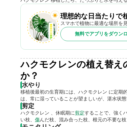
ハクモクレン 移植したら、たっぷりと水を与え
理想的な日当たりで
スマホで植物に最適な場所を
無料でアプリをダウン
ハクモクレンの植え替え
か？
水やり
移植後最初の生育期には、ハクモクレン に定期
は、常に湿っていることが望ましいが、湛水状態
剪定
ハクモクレン 、休眠期に
剪定
することで、強く
い枝、
傷
んだ枝、混み合った枝、根元の不要な枝
モニタリング