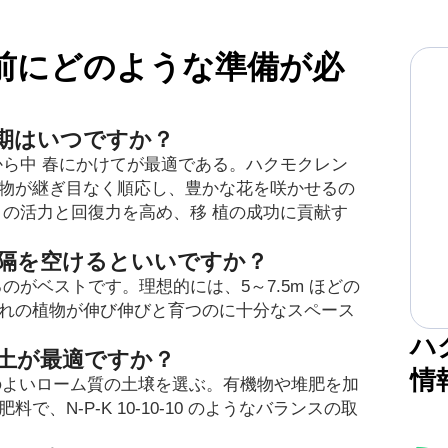
前にどのような準備が必
期はいつですか？
から中 春にかけてが最適である。ハクモクレン
物が継ぎ目なく順応し、豊かな花を咲かせるの
 の活力と回復力を高め、移 植の成功に貢献す
隔を空けるといいですか？
がベストです。理想的には、5～7.5m ほどの
れの植物が伸び伸びと育つのに十分なスペース
ハ
土が最適ですか？
情
はけのよいローム質の土壌を選ぶ。有機物や堆肥を加
N-P-K 10-10-10 のようなバランスの取