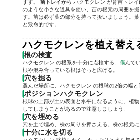
ずす。
苗トレイから
ハクモクレン が育苗トレ
のような小さな道具を使い、苗の根元の周囲を掘
す。苗は必ず葉の部分を持って扱いましょう。葉
と致命的です。
ハクモクレンを植え替え
根の検査
ハクモクレン の根系を十分に点検する。
傷
んで
根や混み合っている根はそっと広げる。
穴を掘る
選んだ場所に、ハクモクレン の根球の2倍の幅
ポジションハクモクレン
根球の上部が土の表面と水平になるように、植物
してしまうことがあるので注意しましょう。
穴を埋める
穴を土で埋め、株の周りを押さえる。株の根元に
十分に水を切る