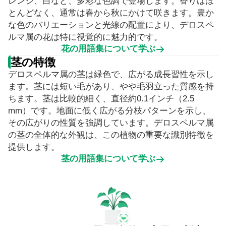
レンジ、白など、多彩な色調で登場します。香りはほ
とんどなく、通常は春から秋にかけて咲きます。豊か
な色のバリエーションと光線の配置により、デロスペ
ルマ属の花は特に視覚的に魅力的です。
花の用語集について学ぶ
茎の特徴
デロスペルマ属の茎は緑色で、広がる成長習性を示し
ます。茎には短い毛があり、やや毛羽立った質感を持
ちます。茎は比較的細く、直径約0.1インチ（2.5
mm）です。地面に低く広がる分枝パターンを示し、
その広がりの性質を強調しています。デロスペルマ属
の茎の全体的な外観は、この植物の重要な識別特徴を
提供します。
茎の用語集について学ぶ