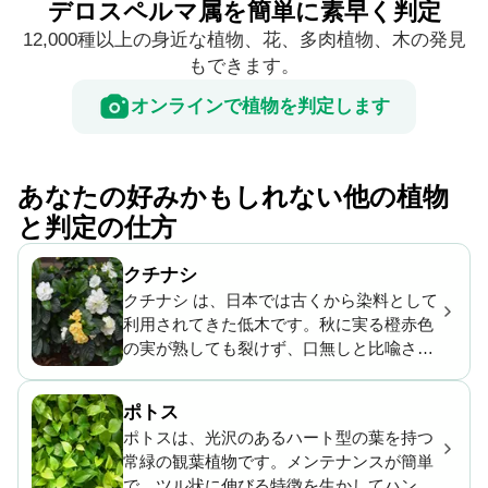
デロスペルマ属を簡単に素早く判定
12,000種以上の身近な植物、花、多肉植物、木の発見
もできます。
オンラインで植物を判定します
あなたの好みかもしれない他の植物
と判定の仕方
クチナシ
クチナシ は、日本では古くから染料として
利用されてきた低木です。秋に実る橙赤色
の実が熟しても裂けず、口無しと比喩され
ていたことから「クチナシ」と呼ばれるよ
うになりました。純白で香りの良い花を咲
ポトス
かせ、幸せにまつわる花言葉もあることか
ポトスは、光沢のあるハート型の葉を持つ
ら、結婚式やお祝いの場でよく使われま
常緑の観葉植物です。メンテナンスが簡単
す。
で、ツル状に伸びる特徴を生かしてハンギ