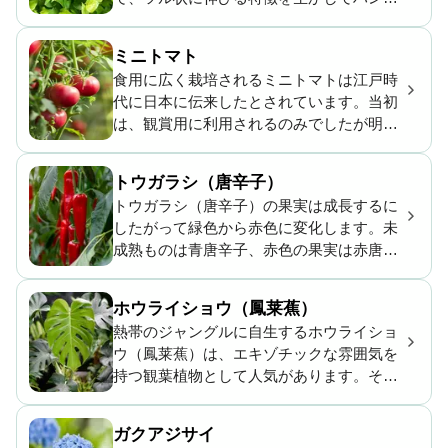
ングバスケットなどで栽培するのに適して
います。
ミニトマト
食用に広く栽培されるミニトマトは江戸時
代に日本に伝来したとされています。当初
は、観賞用に利用されるのみでしたが明治
には食用として利用されるようになりまし
た。ビタミンCなどの栄養を豊富に含み、
トウガラシ（唐辛子）
家庭菜園にも欠かせない植物です。
トウガラシ（唐辛子）の果実は成長するに
したがって緑色から赤色に変化します。未
成熟ものは青唐辛子、赤色の果実は赤唐辛
子と呼ばれ、香辛料として使用されます。
コロンブスがスペインに持ち帰り、日本に
ホウライショウ（鳳莱蕉）
は戦国・安土桃山時代に入ってきたと言わ
熱帯のジャングルに自生するホウライショ
れています。
ウ（鳳莱蕉）は、エキゾチックな雰囲気を
持つ観葉植物として人気があります。その
特徴的な葉は、ポスターや壁紙などのデザ
インにも用いられます。ハワイでは古来か
ガクアジサイ
ら魔除けに使われてきたそうです。全草が