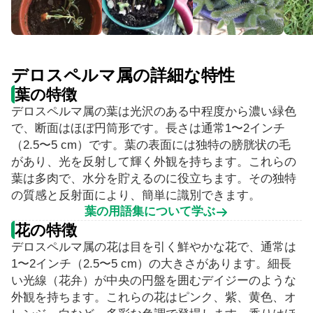
デロスペルマ属の詳細な特性
葉の特徴
デロスペルマ属の葉は光沢のある中程度から濃い緑色
で、断面はほぼ円筒形です。長さは通常1〜2インチ
（2.5〜5 cm）です。葉の表面には独特の膀胱状の毛
があり、光を反射して輝く外観を持ちます。これらの
葉は多肉で、水分を貯えるのに役立ちます。その独特
の質感と反射面により、簡単に識別できます。
葉の用語集について学ぶ
花の特徴
デロスペルマ属の花は目を引く鮮やかな花で、通常は
1〜2インチ（2.5〜5 cm）の大きさがあります。細長
い光線（花弁）が中央の円盤を囲むデイジーのような
外観を持ちます。これらの花はピンク、紫、黄色、オ