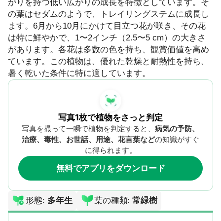
がりを持つ低い広がりの成長を特徴としています。そ
の葉はセダムのようで、トレイリングステムに成長し
ます。6月から10月にかけて目立つ花が咲き、その花
は特に鮮やかで、1〜2インチ（2.5〜5 cm）の大きさ
があります。各花は多数の色を持ち、観賞価値を高め
ています。この植物は、優れた乾燥と耐熱性を持ち、
暑く乾いた条件に特に適しています。
写真1枚で植物をさっと判定
写真を撮って一瞬で植物を判定すると、
病気の予防、
治療、毒性、お世話、用途、花言葉など
の知識がすぐ
に得られます。
無料でアプリをダウンロード
形態
:
多年生
葉の種類
:
常緑樹