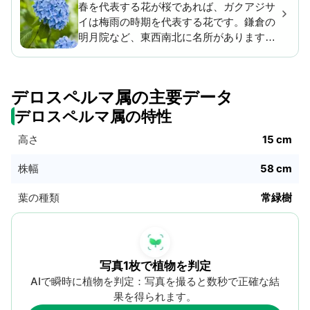
春を代表する花が桜であれば、ガクアジサ
有毒であるため注意が必要です。
イは梅雨の時期を代表する花です。鎌倉の
明月院など、東西南北に名所があります。
「万葉集」や「本草和名」などの古い書物
に登場し、各地にお金や健康にまつわる俗
信が残る日本人と関わりの深い植物です。
デロスペルマ属の主要データ
デロスペルマ属の特性
高さ
15 cm
株幅
58 cm
葉の種類
常緑樹
写真1枚で植物を判定
AIで瞬時に植物を判定：写真を撮ると数秒で正確な結
果を得られます。