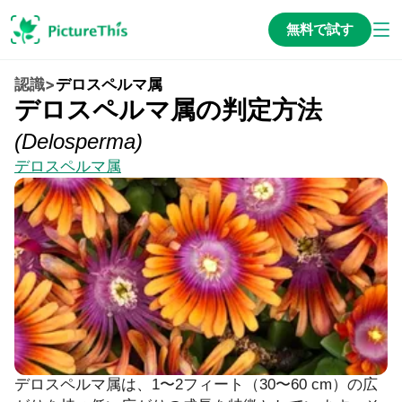
無料で試す
認識
>
デロスペルマ属
デロスペルマ属の判定方法
(
Delosperma
)
デロスペルマ属
デロスペルマ属は、1〜2フィート（30〜60 cm）の広