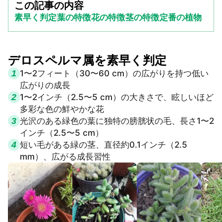
この記事の内容
素早く判定
葉の特徴
花の特徴
茎の特徴
定番の植物
デロスペルマ属を素早く判定
1
1〜2フィート（30〜60 cm）の広がりを持つ低い
広がりの成長
2
1〜2インチ（2.5〜5 cm）の大きさで、眩しいほど
多彩な色の鮮やかな花
3
光沢のある緑色の葉に独特の膀胱状の毛、長さ1〜2
インチ（2.5〜5 cm）
4
短い毛がある緑の茎、直径約0.1インチ（2.5
mm）、広がる成長習性