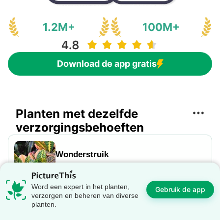
1.2M+
100M+
Download de app gratis
Planten met dezelfde
verzorgingsbehoeften
Wonderstruik
De tropische wonderstruik (Codiaeum
variegatum) heeft zeer opvallende, kleurrijke
Word een expert in het planten,
bladeren en is daarom een geliefde
Gebruik de app
verzorgen en beheren van diverse
kamerplant in Europa. De bladpatronen
planten.
kunnen groen, geel, rood, paars, roze,
Roze maagdenpalm
oranje en wit zijn; vaak zelfs allemaal op