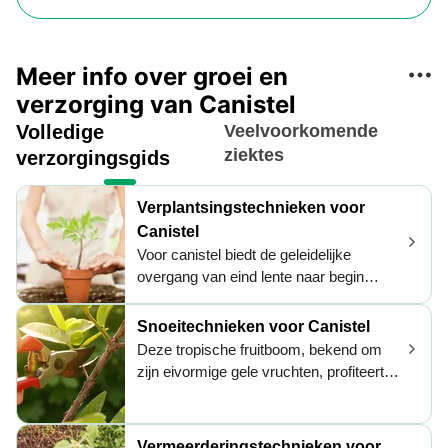
Meer info over groei en
verzorging van Canistel
Volledige
Veelvoorkomende
ziektes
verzorgingsgids
Verplantsingstechnieken voor
Canistel
Voor canistel biedt de geleidelijke
overgang van eind lente naar begin
zomer een ideaal verplantingsschema,
waarbij optimaal warmte en verminderde
Snoeitechnieken voor Canistel
transplantatieschok worden benut. Kies
Deze tropische fruitboom, bekend om
zonnige, goed doorlatende plekken en
zijn eivormige gele vruchten, profiteert
verrijk ze met organisch materiaal om
van snoeien om structuur en
nieuwe groei te verwelkomen. Door
productiviteit te behouden. De ideale
zachte behandeling vergroot je het
snoeitijd is in het voorjaar, na de laatste
Vermeerderingstechnieken voor