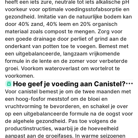
heeft een iets zure, neutrale tot iets alkalische pH
voorkeur voor optimale voedingsstofabsorptie en
gezondheid. Imitatie van de natuurlijke bodem kan
door 40% zand, 40% leem en 20% organisch
materiaal zoals compost te mengen. Zorg voor
een goede drainage door perliet of grind aan de
onderkant van potten toe te voegen. Bemest met
een uitgebalanceerde, langzaam vrijkomende
formule in de lente en de zomer voor verbeterde
groei. Voorkom wateroverlast om wortelrot te
voorkomen.
Hoe geef je voeding aan Canistel?
Voor canistel bemest je om de twee maanden met
een hoog-fosfor meststof om de bloei en
vruchtvorming te bevorderen, en schakel je over
op een uitgebalanceerde formule na de oogst voor
de algehele gezondheid. Pas toe volgens de
productinstructies, waarbij je de hoeveelheid
aanpast aan de groeifases. In warme seizoenen