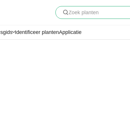
Zoek planten
gsgids
Identificeer planten
Applicatie