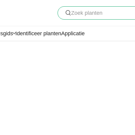
Zoek planten
gsgids
Identificeer planten
Applicatie