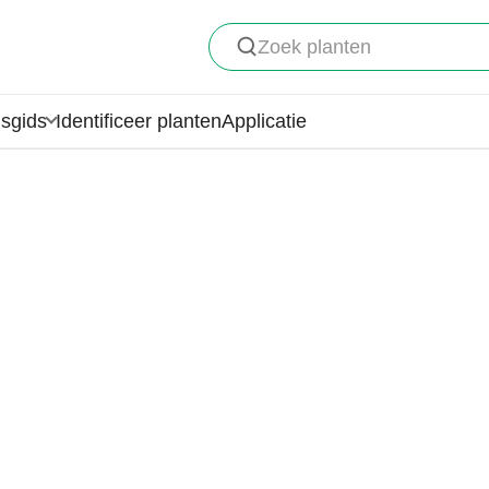
Zoek planten
gsgids
Identificeer planten
Applicatie