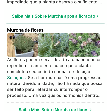
impedindo que a planta absorva o suficiente.
Se o solo e as raízes parecerem muito secos,
adicione musgo esfagno ou outros meios que
Saiba Mais Sobre Murcha após a floração
retenham água. Regue de acordo com as
recomendações para cada espécie de planta.
Murcha de flores
A baixa umidade pode ser corrigida borrifando
a planta regularmente ou colocando-a perto de
um umidificador. Mantê-lo perto de outras
plantas também ajuda. Mantenha o ambiente
consistente em termos de temperatura,
As flores podem secar devido a uma mudança
umidade e iluminação. Mantenha-o longe de
repentina no ambiente ou porque a planta
respiradouros, aquecedores e condicionadores
completou seu período normal de floração.
de ar e evite movê-lo para locais onde possa
Soluções
:
Se a flor murchar é uma progressão
sofrer um choque de temperatura. Calor
natural devido à idade, não há nada que possa
quente, seco e frio são problemáticos para
ser feito para retardar ou interromper o
muitas plantas. Especialmente se a planta
processo. Uma vez que os hormônios dentro
estiver do lado de fora, pode estar passando
da planta começam o processo de
por calor ou estresse leve. Tente movê-lo para
senescência, é irreversível. Em caso de falta
um local mais sombreado.
Saiba Mais Sobre Murcha de flores