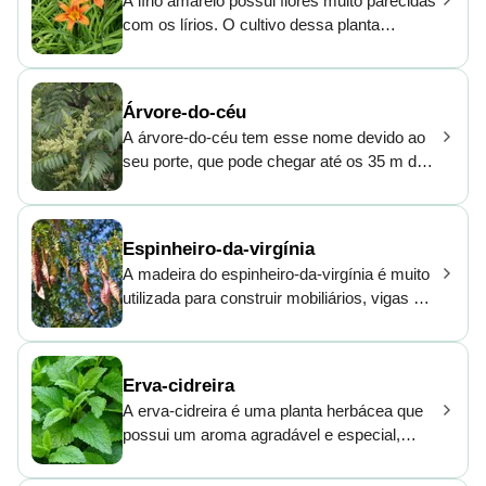
A lírio amarelo possui flores muito parecidas
com os lírios. O cultivo dessa planta
herbácea é bem-vindo em áreas mais frias.
Como a lírio amarelo é resistente até em
solos pouco adubados, é muito encontrada
Árvore-do-céu
em parques de todo o Brasil.
A árvore-do-céu tem esse nome devido ao
seu porte, que pode chegar até os 35 m de
altura. Seu tronco tem uma casca
aromática. É uma planta ornamental, mas
pode ser uma espécie invasora em várias
Espinheiro-da-virgínia
zonas de clima temperado.
A madeira do espinheiro-da-virgínia é muito
utilizada para construir mobiliários, vigas e
postes, tanto por ser bastante resistente,
quanto por não apodrecer facilmente em
contato com a água. Como seu próprio
Erva-cidreira
nome já diz, o espinheiro-da-virgínia é cheio
A erva-cidreira é uma planta herbácea que
de grandes espinhos por todo seu tronco,
possui um aroma agradável e especial,
que são usados como base de apoio e
sendo muito utilizada para produção de
forma de proteção para diversas aves que
óleos essenciais e fragrâncias. Além disso,