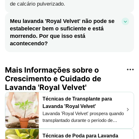
de calcário pulverizado.
Meu lavanda 'Royal Velvet' não pode se
estabelecer bem o suficiente e está
morrendo. Por que isso está
acontecendo?
Mais Informações sobre o
Crescimento e Cuidado de
Lavanda 'Royal Velvet'
Técnicas de Transplante para
Lavanda 'Royal Velvet'
Lavanda 'Royal Velvet' prospera quando
transplantado durante o período de
crescimento ideal da primavera, devido
à luz solar e temperatura favoráveis.
Técnicas de Poda para Lavanda