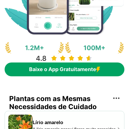
ou filme plástico para manter a umidade.
O enraizamento geralmente ocorre após
algumas semanas, momento em que as
novas plantas devem ser gradualmente
aclimatadas às condições externas
antes do transplante.
1.2M+
100M+
Baixe o App Gratuitamente
Plantas com as Mesmas
Necessidades de Cuidado
Lírio amarelo