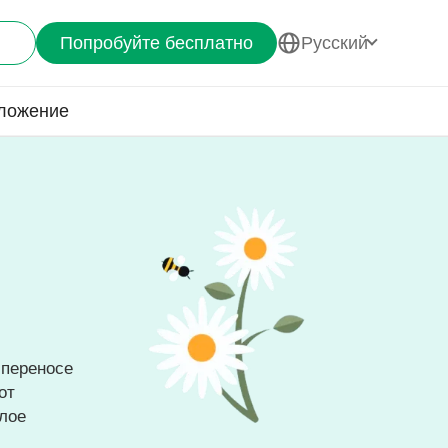
Попробуйте бесплатно
Pусский
ложение
 переносе
от
тлое