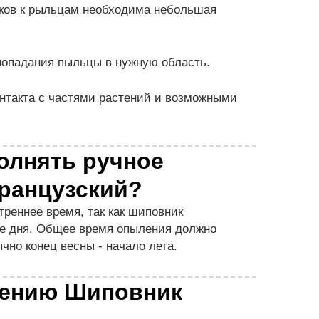
ков к рыльцам необходима небольшая
попадания пыльцы в нужную область.
онтакта с частями растений и возможными
олнять ручное
ранцузский?
треннее время, так как шиповник
е дня. Общее время опыления должно
чно конец весны - начало лета.
лению Шиповник