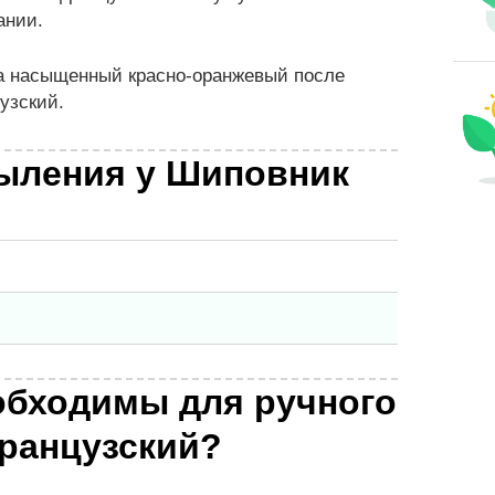
ании.
на насыщенный красно-оранжевый после
узский.
ыления у Шиповник
обходимы для ручного
ранцузский?