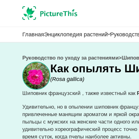
Главная
Энциклопедия растений
Руководств
Руководство по уходу за растениями
>
Шипов
Как опылять Ш
(
Rosa gallica
)
Шиповник французский , также известный как
Удивительно, но в опылении шиповник францу
привлеченные манящим ароматом и яркой окра
пыльцы с мужских на женские части одного ил
удивительно хореографический процесс точно р
время суток, когда пчелы наиболее активны.