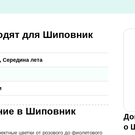
одят для Шиповник
, Середина лета
и
ние в Шиповник
До
о 
ктные цветки от розового до фиолетового