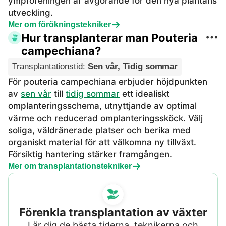
ympföreningen är avgörande för den nya plantans
utveckling.
Mer om förökningstekniker
Hur transplanterar man Pouteria
campechiana?
Transplantationstid
:
Sen vår, Tidig sommar
För pouteria campechiana erbjuder höjdpunkten
av
sen vår
till
tidig sommar
ett idealiskt
omplanteringsschema, utnyttjande av optimal
värme och reducerad omplanteringssköck. Välj
soliga, väldränerade platser och berika med
organiskt material för att välkomna ny tillväxt.
Försiktig hantering stärker framgången.
Mer om transplantationstekniker
Förenkla transplantation av växter
Lär dig de bästa tiderna, teknikerna och