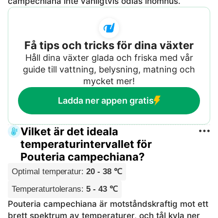
campechiana inte vanligtvis odlas inomhus.
Få tips och tricks för dina växter
Håll dina växter glada och friska med vår
guide till vattning, belysning, matning och
mycket mer!
Ladda ner appen gratis
Vilket är det ideala
temperaturintervallet för
Pouteria campechiana?
Optimal temperatur
:
20 - 38 ℃
Temperaturtolerans
:
5 - 43 ℃
Pouteria campechiana är motståndskraftig mot ett
brett spektrum av temperaturer, och tål kyla ner