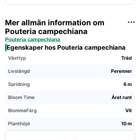
Mer allmän information om
Pouteria campechiana
Pouteria campechiana
Egenskaper hos Pouteria campechiana
Växttyp
Träd
Livslängd
Perenner
Spridning
6 m
Bloom Time
Året runt
BlommaFärg
Vit
Planthöjd
10 m