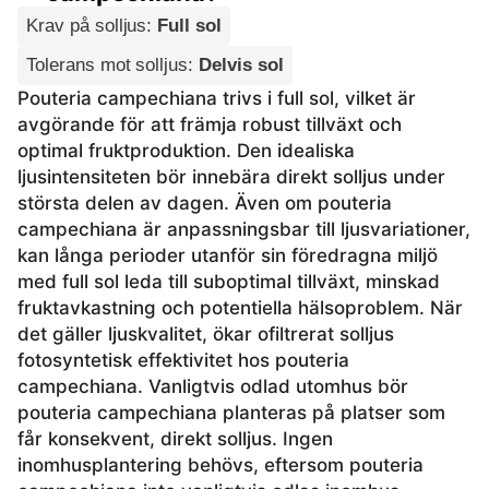
Krav på solljus
:
Full sol
Tolerans mot solljus
:
Delvis sol
Pouteria campechiana trivs i full sol, vilket är
avgörande för att främja robust tillväxt och
optimal fruktproduktion. Den idealiska
ljusintensiteten bör innebära direkt solljus under
största delen av dagen. Även om pouteria
campechiana är anpassningsbar till ljusvariationer,
kan långa perioder utanför sin föredragna miljö
med full sol leda till suboptimal tillväxt, minskad
fruktavkastning och potentiella hälsoproblem. När
det gäller ljuskvalitet, ökar ofiltrerat solljus
fotosyntetisk effektivitet hos pouteria
campechiana. Vanligtvis odlad utomhus bör
pouteria campechiana planteras på platser som
får konsekvent, direkt solljus. Ingen
inomhusplantering behövs, eftersom pouteria