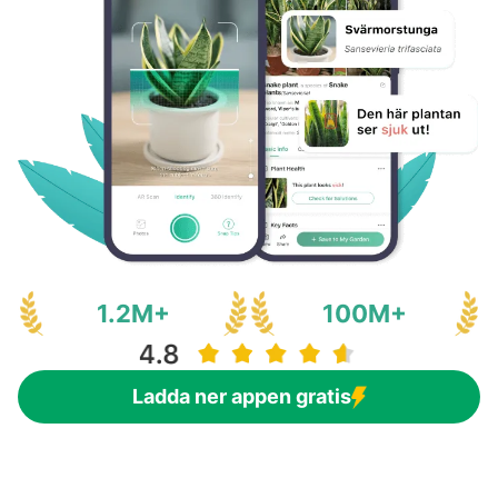
Regelbunden övervakning och ordentlig
fruktbärande potential.
skötsel efter avläggning ökar
framgångsgraden, vilket leder till en
robust tillväxt av pouteria campechiana.
1.2M+
100M+
Ladda ner appen gratis