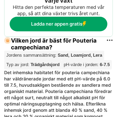
varje växt
Hitta den perfekta temperaturen med vår
app, så att dina växter trivs året runt.
Ladda ner appen gratis
Vilken jord är bäst för Pouteria
campechiana?
Jordens sammansättning
:
Sand, Loamjord, Lera
Typ av jord
:
Trädgårdsjord
pH-värde i jorden
:
6-7.5
Det inhemska habitatet för pouteria campechiana
har väldränerade jordar med ett pH-värde på 6.0
till 7.5, huvudsakligen bestående av sandlera med
organiskt material. Pouteria campechiana föredrar
ett något surt, neutralt till något alkaliskt pH för
optimal näringsupptagning och hälsa. Efterlikna
inhemsk jord genom att blanda 40 % sand, 40 %
lera och 20 % organiskt material som kompost.