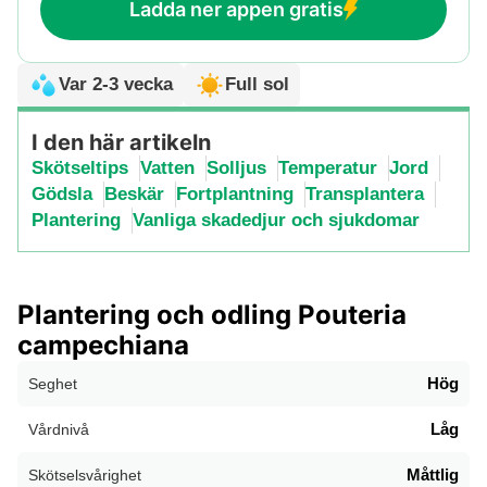
Ladda ner appen gratis
Var 2-3 vecka
Full sol
I den här artikeln
Skötseltips
Vatten
Solljus
Temperatur
Jord
Gödsla
Beskär
Fortplantning
Transplantera
Plantering
Vanliga skadedjur och sjukdomar
Plantering och odling Pouteria
campechiana
Hög
Seghet
Låg
Vårdnivå
Måttlig
Skötselsvårighet