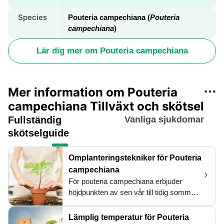
Species
Pouteria campechiana (
Pouteria
campechiana
)
Lär dig mer om Pouteria campechiana
Mer information om Pouteria
campechiana Tillväxt och skötsel
Fullständig
Vanliga sjukdomar
skötselguide
Omplanteringstekniker för Pouteria
campechiana
För pouteria campechiana erbjuder
höjdpunkten av sen vår till tidig sommar
ett idealiskt omplanteringsschema,
utnyttjande av optimal värme och
Lämplig temperatur för Pouteria