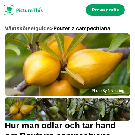
Prova gratis
Växtskötselguide
>
Pouteria campechiana
Photo By NNehring
Hur man odlar och tar hand