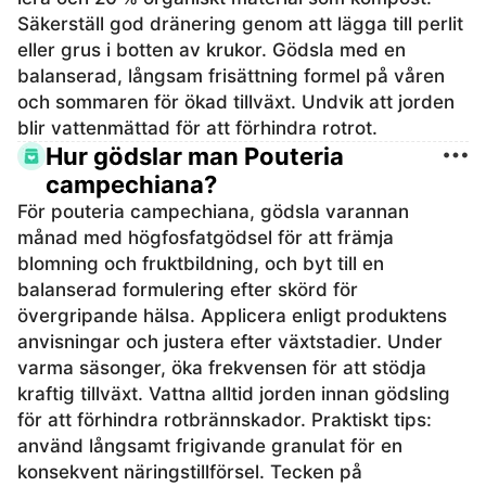
Säkerställ god dränering genom att lägga till perlit
eller grus i botten av krukor. Gödsla med en
balanserad, långsam frisättning formel på våren
och sommaren för ökad tillväxt. Undvik att jorden
blir vattenmättad för att förhindra rotrot.
Hur gödslar man Pouteria
campechiana?
För pouteria campechiana, gödsla varannan
månad med högfosfatgödsel för att främja
blomning och fruktbildning, och byt till en
balanserad formulering efter skörd för
övergripande hälsa. Applicera enligt produktens
anvisningar och justera efter växtstadier. Under
varma säsonger, öka frekvensen för att stödja
kraftig tillväxt. Vattna alltid jorden innan gödsling
för att förhindra rotbrännskador. Praktiskt tips:
använd långsamt frigivande granulat för en
konsekvent näringstillförsel. Tecken på