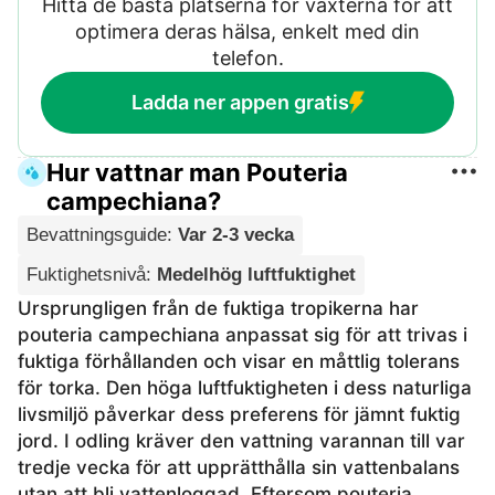
Hitta de bästa platserna för växterna för att
optimera deras hälsa, enkelt med din
telefon.
Ladda ner appen gratis
Hur vattnar man Pouteria
campechiana?
Bevattningsguide
:
Var 2-3 vecka
Fuktighetsnivå
:
Medelhög luftfuktighet
Ursprungligen från de fuktiga tropikerna har
pouteria campechiana anpassat sig för att trivas i
fuktiga förhållanden och visar en måttlig tolerans
för torka. Den höga luftfuktigheten i dess naturliga
livsmiljö påverkar dess preferens för jämnt fuktig
jord. I odling kräver den vattning varannan till var
tredje vecka för att upprätthålla sin vattenbalans
utan att bli vattenloggad. Eftersom pouteria