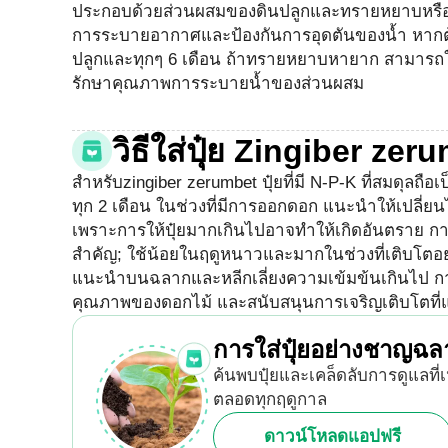
ประกอบด้วยส่วนผสมของดินปลูกและทรายหยาบหรือเพอ
การระบายอากาศและป้องกันการอุดตันของน้ำ หากต้อง
ปลูกและทุกๆ 6 เดือน ถ้าทรายหยาบหายาก สามารถใช้
รักษาคุณภาพการระบายน้ำของส่วนผสม
วิธีใส่ปุ๋ย Zingiber zer
สำหรับzingiber zerumbet ปุ๋ยที่มี N-P-K ที่สมดุลถื
ทุก 2 เดือน ในช่วงที่มีการออกดอก แนะนำให้เปลี่ยนไป
เพราะการให้ปุ๋ยมากเกินไปอาจทำให้เกิดอันตราย การ
สำคัญ; ใช้น้อยในฤดูหนาวและมากในช่วงที่เติบโตอย่
แนะนำบนฉลากและหลีกเลี่ยงความเข้มข้นเกินไป การ
คุณภาพของดอกไม้ และสนับสนุนการเจริญเติบโตที่แ
การใส่ปุ๋ยอย่างชาญฉลาด
ค้นพบปุ๋ยและเคล็ดลับการดูแลที่
ตลอดทุกฤดูกาล
ดาวน์โหลดแอปฟรี