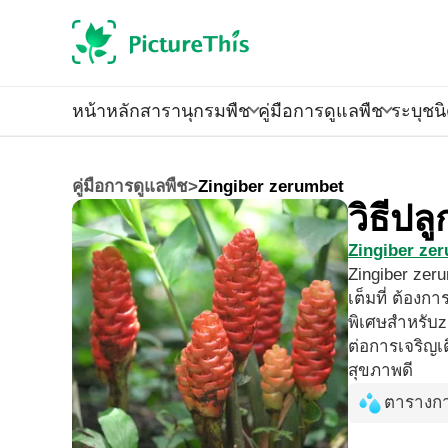
หน้าหลัก
สารานุกรมพืช
คู่มือการดูแลพืช
ระบุชน
คู่มือการดูแลพืช
>
Zingiber zerumbet
วิธีป
Zingiber ze
Zingiber ze
เต็มที่ ต้องกา
พิเศษสำหรับz
ต่อการเจริญเต
สุขภาพดี
ตารางกา