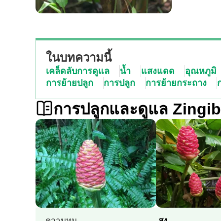
ในบทความนี้
เคล็ดลับการดูแล
น้ำ
แสงแดด
อุณหภูมิ
การย้ายปลูก
การปลูก
การย้ายกระถาง
ก
การปลูกและดูแล Zingib
ความทน
สูง