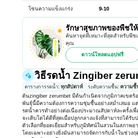
โซนความแข็งแกร่ง
9-10
รักษาสุขภาพของพืชให้ด
ค้นหาจุดที่เหมาะที่สุดสำหรับพืชเ
คุณ
ดาวน์โหลดแอปฟรี
วิธีรดน้ำ Zingiber zer
ทุกสัปดาห์
ความชื
ตารางการรดน้ำ
:
ระดับความชื้น
:
ต้นzingiber zerumbet มีต้นกำเนิดจากภูมิภาคเขตร้
พันธุ์นี้มีความต้องการความชุ่มชื้นอย่างสม่ำเสมอ
รดน้ำควรทำอย่างต่อเนื่องประมาณสัปดาห์ละครั้งเพื
จะเติบโตได้ดีที่สุดเมื่อปลูกกลางแจ้งที่สามารถได
ตัวเลือกที่ยอดเยี่ยมสำหรับภูมิทัศน์ในสวนในสภาพอาก
โดยเฉพาะอย่างยิ่งมันสามารถจัดการกับน้ำในช่วงฤดู