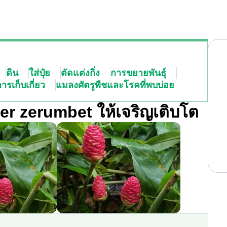
ดิน
ใส่ปุ๋ย
ตัดแต่งกิ่ง
การขยายพันธุ์
ารเก็บเกี่ยว
แมลงศัตรูพืชและโรคที่พบบ่อย
er zerumbet ให้เจริญเติบโต