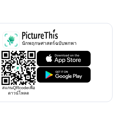
นักพฤกษศาสตร์ฉบับพกพา
สแกนQRcodeเพื่อ
ดาวน์โหลด