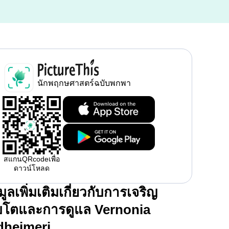
นักพฤกษศาสตร์ฉบับพกพา
สแกนQRcodeเพื่อ
ดาวน์โหลด
มูลเพิ่มเติมเกี่ยวกับการเจริญ
ิบโตและการดูแล Vernonia
dheimeri