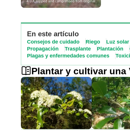
4.0 /Cropped and compressed from original
En este artículo
Consejos de cuidado
Riego
Luz solar
Propagación
Trasplante
Plantación
Plagas y enfermedades comunes
Toxic
Plantar y cultivar un