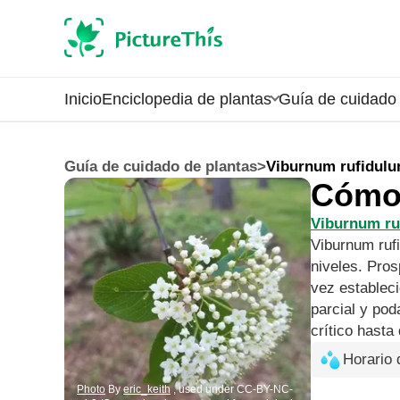
Inicio
Enciclopedia de plantas
Guía de cuidado 
Guía de cuidado de plantas
>
Viburnum rufidul
Cómo 
Viburnum ru
Viburnum rufi
niveles. Pros
vez establec
parcial y pod
crítico hasta
Horario 
Photo
By
eric_keith
, used under CC-BY-NC-