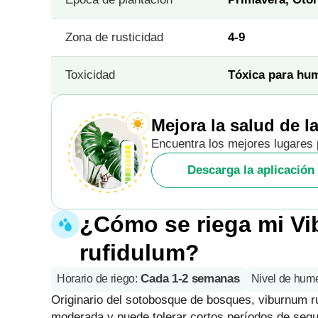
Zona de rusticidad
4-9
Toxicidad
Tóxica para hu
Mejora la salud de la
Encuentra los mejores lugares 
Descarga la aplicación 
¿Cómo se riega mi V
rufidulum?
Cada 1-2 semanas
Horario de riego
:
Nivel de hum
Originario del sotobosque de bosques, viburnum 
moderada y puede tolerar cortos períodos de sequí