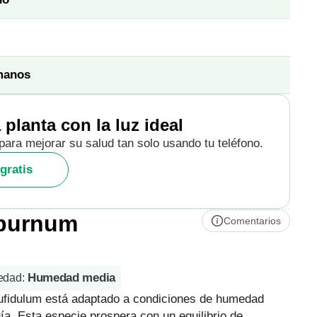
manos
 planta con la luz ideal
para mejorar su salud tan solo usando tu teléfono.
gratis
iburnum
Comentarios
Humedad media
edad
:
rufidulum está adaptado a condiciones de humedad
a. Esta especie prospera con un equilibrio de