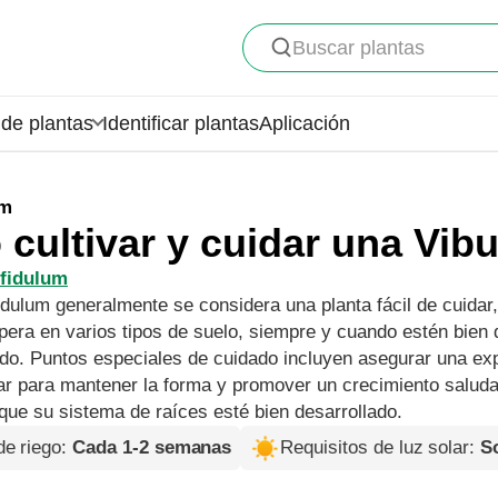
Buscar plantas
de plantas
Identificar plantas
Aplicación
um
cultivar y cuidar una Vib
fidulum
dulum generalmente se considera una planta fácil de cuidar,
pera en varios tipos de suelo, siempre y cuando estén bien 
ido. Puntos especiales de cuidado incluyen asegurar una ex
ar para mantener la forma y promover un crecimiento saludab
 que su sistema de raíces esté bien desarrollado.
de riego
:
Cada 1-2 semanas
Requisitos de luz solar
:
So